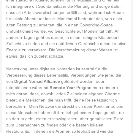
eine statische Routine, sondern um Flexibilität und Offenheit.
Ich integriere oft Spontaneität in die Planung und sorge dafür,
dass alle Arbeitsverpflichtungen erfüllt sind, während ich Raum
für lokale Abenteuer lasse. Manchmal bedeutet das, von einer
alten Festung zu arbeiten, die in einen Coworking-Space
umfunktioniert wurde, wo Geschichte auf Modernität trifft. An
anderen Tagen geht es darum, in einem ruhigen Küstendorf
Zuflucht zu finden und die natürlichen Geräusche deine kreative
Energie zu verankern. Die Verschmelzung dieser Welten ist
etwas, das ich zutiefst schätze.
Networking unter digitalen Nomaden ist zentral für die
Verbesserung dieses Lebensstils. Verbindungen wie jene, die
von
Digital Nomad Alliance
gefördert werden, oder
Interaktionen während
Remote Year
-Programmen erinnern
mich daran, dass, obwohl jedes Ziel seinen eigenen Charme
bietet, die Menschen, die man trifft, deine Reise tatsächlich
bereichern. Mein Netzwerk erstreckt sich über Kontinente, und
diese Menschen haben oft ihre tief geheimen Tipps geteilt—ob
es darum geht, einen erschwinglichen, aber gemütlichen Platz
zum Übernachten zu finden oder die besten lokalen
Restaurants, in denen die Aromen so lebhaft sind wie die