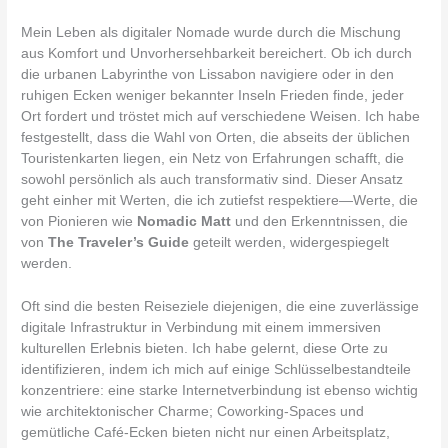
Mein Leben als digitaler Nomade wurde durch die Mischung
aus Komfort und Unvorhersehbarkeit bereichert. Ob ich durch
die urbanen Labyrinthe von Lissabon navigiere oder in den
ruhigen Ecken weniger bekannter Inseln Frieden finde, jeder
Ort fordert und tröstet mich auf verschiedene Weisen. Ich habe
festgestellt, dass die Wahl von Orten, die abseits der üblichen
Touristenkarten liegen, ein Netz von Erfahrungen schafft, die
sowohl persönlich als auch transformativ sind. Dieser Ansatz
geht einher mit Werten, die ich zutiefst respektiere—Werte, die
von Pionieren wie
Nomadic Matt
und den Erkenntnissen, die
von
The Traveler’s Guide
geteilt werden, widergespiegelt
werden.
Oft sind die besten Reiseziele diejenigen, die eine zuverlässige
digitale Infrastruktur in Verbindung mit einem immersiven
kulturellen Erlebnis bieten. Ich habe gelernt, diese Orte zu
identifizieren, indem ich mich auf einige Schlüsselbestandteile
konzentriere: eine starke Internetverbindung ist ebenso wichtig
wie architektonischer Charme; Coworking-Spaces und
gemütliche Café-Ecken bieten nicht nur einen Arbeitsplatz,