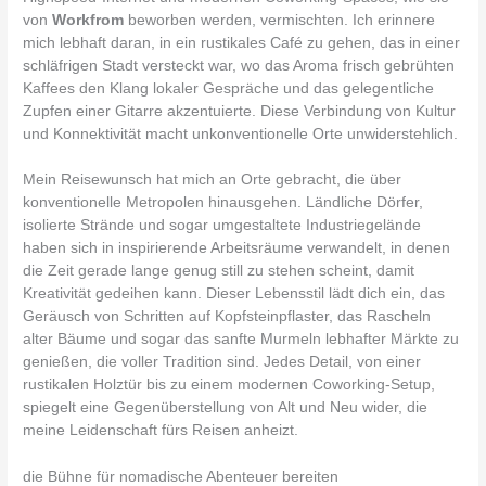
von
Workfrom
beworben werden, vermischten. Ich erinnere
mich lebhaft daran, in ein rustikales Café zu gehen, das in einer
schläfrigen Stadt versteckt war, wo das Aroma frisch gebrühten
Kaffees den Klang lokaler Gespräche und das gelegentliche
Zupfen einer Gitarre akzentuierte. Diese Verbindung von Kultur
und Konnektivität macht unkonventionelle Orte unwiderstehlich.
Mein Reisewunsch hat mich an Orte gebracht, die über
konventionelle Metropolen hinausgehen. Ländliche Dörfer,
isolierte Strände und sogar umgestaltete Industriegelände
haben sich in inspirierende Arbeitsräume verwandelt, in denen
die Zeit gerade lange genug still zu stehen scheint, damit
Kreativität gedeihen kann. Dieser Lebensstil lädt dich ein, das
Geräusch von Schritten auf Kopfsteinpflaster, das Rascheln
alter Bäume und sogar das sanfte Murmeln lebhafter Märkte zu
genießen, die voller Tradition sind. Jedes Detail, von einer
rustikalen Holztür bis zu einem modernen Coworking-Setup,
spiegelt eine Gegenüberstellung von Alt und Neu wider, die
meine Leidenschaft fürs Reisen anheizt.
die Bühne für nomadische Abenteuer bereiten