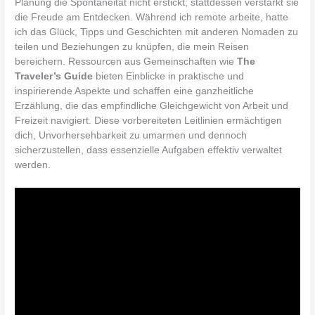
Planung die Spontaneität nicht erstickt; stattdessen verstärkt sie
die Freude am Entdecken. Während ich remote arbeite, hatte
ich das Glück, Tipps und Geschichten mit anderen Nomaden zu
teilen und Beziehungen zu knüpfen, die mein Reisen
bereichern. Ressourcen aus Gemeinschaften wie
The
Traveler’s Guide
bieten Einblicke in praktische und
inspirierende Aspekte und schaffen eine ganzheitliche
Erzählung, die das empfindliche Gleichgewicht von Arbeit und
Freizeit navigiert. Diese vorbereiteten Leitlinien ermächtigen
dich, Unvorhersehbarkeit zu umarmen und dennoch
sicherzustellen, dass essenzielle Aufgaben effektiv verwaltet
werden.