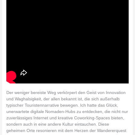
Der weniger bereiste Weg verkörpert den Geist von Innovation
und Waghalsigkeit, der allen bekannt ist, die sich außerhalb
typischer Touristennarrative bewegen. Ich hatte das Glück,
unerwartete digitale Nomaden-Hubs zu entdecken, die nicht nur
zuverlässiges Internet und kreative Coworking-Spaces bieten,
sondern auch in eine andere Kultur eintauchen. Diese
geheimen Orte resonieren mit dem Herzen der Wandererquest