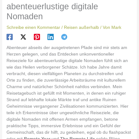
abenteuerlustige digitale
Nomaden
Schreibe einen Kommentar
/
Reisen außerhalb
/ Von
Mark
Abenteuer abseits der ausgetretenen Pfade sind mir stets am
Herzen gelegen, und das Entdecken unkonventioneller
Reiseziele für abenteuerlustige digitale Nomaden fühlt sich an
wie das Heilen verborgener Schätze. Ich habe Jahre damit
verbracht, diesen vielfältigen Planeten zu durchstreifen und
Orte zu finden, die zuverlässige Arbeitsräume mit kulturellem
Charme und natürlicher Schönheit nahtlos verbinden. Mein
Reisetagebuch ist gefüllt mit Momenten, in denen ein ruhiger
Strand auf lebhafte lokale Märkte traf und antike Ruinen
Geheimnisse vergangener Zivilisationen kommunizierten. Hier
teile ich Erkenntnisse über ungewöhnliche Reiseziele, die
digitale Nomaden mit offenen Armen empfangen, betone
praktische Tipps, immersive Erlebnisse und ein Gefühl der
Gemeinschaft, das dir hilft, zu gedeihen, egal ob du flashpackst
oder mit
Remote Year
und
The Remote Life
solide Pläne