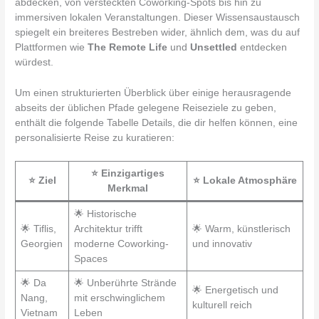
abdecken, von versteckten Coworking-Spots bis hin zu
immersiven lokalen Veranstaltungen. Dieser Wissensaustausch
spiegelt ein breiteres Bestreben wider, ähnlich dem, was du auf
Plattformen wie
The Remote Life
und
Unsettled
entdecken
würdest.
Um einen strukturierten Überblick über einige herausragende
abseits der üblichen Pfade gelegene Reiseziele zu geben,
enthält die folgende Tabelle Details, die dir helfen können, eine
personalisierte Reise zu kuratieren:
⭐ Einzigartiges
⭐ Ziel
⭐ Lokale Atmosphäre
Merkmal
🌟 Historische
🌟 Tiflis,
Architektur trifft
🌟 Warm, künstlerisch
Georgien
moderne Coworking-
und innovativ
Spaces
🌟 Da
🌟 Unberührte Strände
🌟 Energetisch und
Nang,
mit erschwinglichem
kulturell reich
Vietnam
Leben