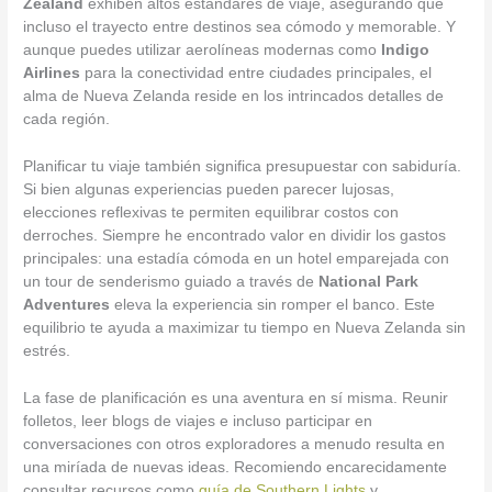
Zealand
exhiben altos estándares de viaje, asegurando que
incluso el trayecto entre destinos sea cómodo y memorable. Y
aunque puedes utilizar aerolíneas modernas como
Indigo
Airlines
para la conectividad entre ciudades principales, el
alma de Nueva Zelanda reside en los intrincados detalles de
cada región.
Planificar tu viaje también significa presupuestar con sabiduría.
Si bien algunas experiencias pueden parecer lujosas,
elecciones reflexivas te permiten equilibrar costos con
derroches. Siempre he encontrado valor en dividir los gastos
principales: una estadía cómoda en un hotel emparejada con
un tour de senderismo guiado a través de
National Park
Adventures
eleva la experiencia sin romper el banco. Este
equilibrio te ayuda a maximizar tu tiempo en Nueva Zelanda sin
estrés.
La fase de planificación es una aventura en sí misma. Reunir
folletos, leer blogs de viajes e incluso participar en
conversaciones con otros exploradores a menudo resulta en
una miríada de nuevas ideas. Recomiendo encarecidamente
consultar recursos como
guía de Southern Lights
y