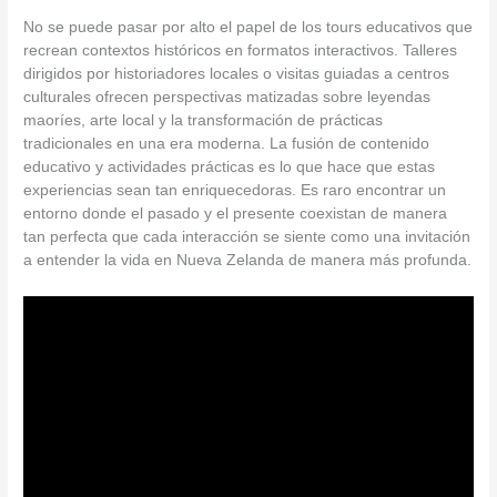
No se puede pasar por alto el papel de los tours educativos que
recrean contextos históricos en formatos interactivos. Talleres
dirigidos por historiadores locales o visitas guiadas a centros
culturales ofrecen perspectivas matizadas sobre leyendas
maoríes, arte local y la transformación de prácticas
tradicionales en una era moderna. La fusión de contenido
educativo y actividades prácticas es lo que hace que estas
experiencias sean tan enriquecedoras. Es raro encontrar un
entorno donde el pasado y el presente coexistan de manera
tan perfecta que cada interacción se siente como una invitación
a entender la vida en Nueva Zelanda de manera más profunda.