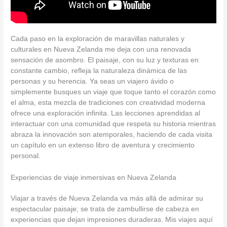
Cada paso en la exploración de maravillas naturales y
culturales en Nueva Zelanda me deja con una renovada
sensación de asombro. El paisaje, con su luz y texturas en
constante cambio, refleja la naturaleza dinámica de las
personas y su herencia. Ya seas un viajero ávido o
simplemente busques un viaje que toque tanto el corazón como
el alma, esta mezcla de tradiciones con creatividad moderna
ofrece una exploración infinita. Las lecciones aprendidas al
interactuar con una comunidad que respeta su historia mientras
abraza la innovación son atemporales, haciendo de cada visita
un capítulo en un extenso libro de aventura y crecimiento
personal.
Experiencias de viaje inmersivas en Nueva Zelanda
Viajar a través de Nueva Zelanda va más allá de admirar su
espectacular paisaje; se trata de zambullirse de cabeza en
experiencias que dejan impresiones duraderas. Mis viajes aquí