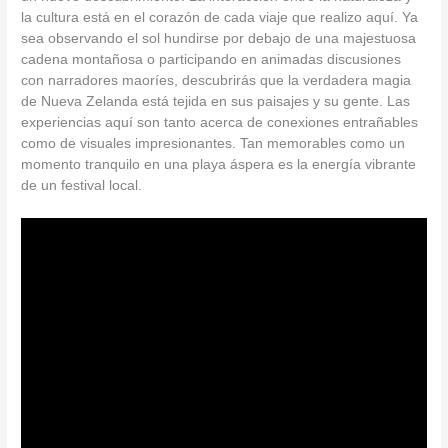
la cultura está en el corazón de cada viaje que realizo aquí. Ya
sea observando el sol hundirse por debajo de una majestuosa
cadena montañosa o participando en animadas discusiones
con narradores maoríes, descubrirás que la verdadera magia
de Nueva Zelanda está tejida en sus paisajes y su gente. Las
experiencias aquí son tanto acerca de conexiones entrañables
como de visuales impresionantes. Tan memorables como un
momento tranquilo en una playa áspera es la energía vibrante
de un festival local.