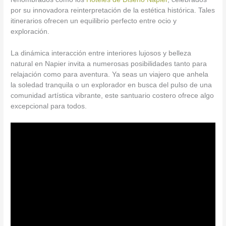
por su innovadora reinterpretación de la estética histórica. Tales
itinerarios ofrecen un equilibrio perfecto entre ocio y
exploración.
La dinámica interacción entre interiores lujosos y belleza
natural en Napier invita a numerosas posibilidades tanto para
relajación como para aventura. Ya seas un viajero que anhela
la soledad tranquila o un explorador en busca del pulso de una
comunidad artística vibrante, este santuario costero ofrece algo
excepcional para todos.