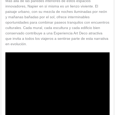
Más allá de las paredes interiores de estos espacios
innovadores, Napier en sí misma es un lienzo viviente. El
paisaje urbano, con su mezcla de noches iluminadas por neón
y mañanas bañadas por el sol, ofrece interminables
oportunidades para combinar paseos tranquilos con encuentros
culturales. Cada mural, cada escultura y cada edificio bien
conservado contribuye a una Experiencia Art Deco atractiva
que invita a todos los viajeros a sentirse parte de esta narrativa
en evolución.