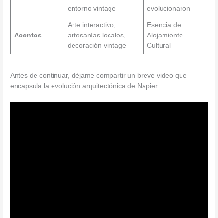
entorno vintage
evolucionaron
Arte interactivo,
Esencia de
Acentos
artesanías locales,
Alojamiento
decoración vintage
Cultural
Antes de continuar, déjame compartir un breve video que
encapsula la evolución arquitectónica de Napier: