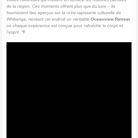
de la région. Ces moments offrent plus que du luxe – ils
fournissent des aperçus sur la riche tapisserie culturelle de
Whitianga, rendant cet endroit un véritable
Oceanview Retreat
où chaque expérience est conçue pour rafraîchir le corps et
l’esprit. 🌴