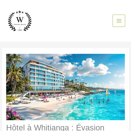
Aller
au
contenu
Hôtel à Whitianga : Évasion