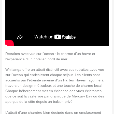
Retraites avec vue sur l’océan : le charme d’un havre et
l’expérience d’un hôtel en bord de mer
Whitianga offre un attrait distinctif avec ses retraites avec vue
sur l’océan qui enrichissent chaque séjour. Les clients sont
accueillis par l’étreinte sereine d’un
Harbor Haven
façonné à
travers un design méticuleux et une touche de charme local.
Chaque hébergement met en évidence des vues éclatantes,
que ce soit la vaste vue panoramique de Mercury Bay ou des
aperçus de la côte depuis un balcon privé.
L’attrait d’une chambre bien équipée dans un emplacement