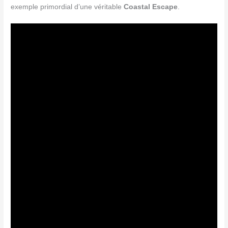
exemple primordial d’une véritable
Coastal Escape
.