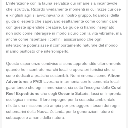
L’interazione con la fauna selvatica qui rimane sia incantevole
che istruttiva. Ricordo vividamente momenti in cui razze curiose
e kingfish agili si avvicinavano al nostro gruppo, fidandosi della
guida di esperti che sapevano esattamente come comunicare
con queste splendide creature. Le guide ci hanno insegnato
non solo come interagire in modo sicuro con la vita vibrante, ma
anche come rispettare i confini, assicurando che ogni
interazione potenziasse il comportamento naturale del mondo
marino piuttosto che interromperlo.
Queste esperienze condivise si sono approfondite ulteriormente
quando ho incontrato marchi locali e operatori turistici che si
sono dedicati a pratiche sostenibili. Nomi rinomati come
Albom
Adventures
e
PADI
lavorano in armonia con le comunità locali,
garantendo che ogni immersione, sia sotto l’insegna delle
Coral
Reef Expeditions
che degli
Oceanic Safaris
, lasci un’impronta
ecologica minima. Il loro impegno per la custodia ambientale
riflette una missione più ampia per proteggere i tesori dei regni
sottomarini della Nuova Zelanda per le generazioni future di
subacquei e amanti della natura.