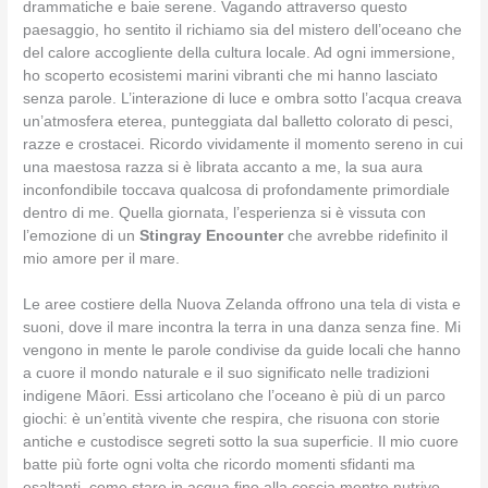
drammatiche e baie serene. Vagando attraverso questo
paesaggio, ho sentito il richiamo sia del mistero dell’oceano che
del calore accogliente della cultura locale. Ad ogni immersione,
ho scoperto ecosistemi marini vibranti che mi hanno lasciato
senza parole. L’interazione di luce e ombra sotto l’acqua creava
un’atmosfera eterea, punteggiata dal balletto colorato di pesci,
razze e crostacei. Ricordo vividamente il momento sereno in cui
una maestosa razza si è librata accanto a me, la sua aura
inconfondibile toccava qualcosa di profondamente primordiale
dentro di me. Quella giornata, l’esperienza si è vissuta con
l’emozione di un
Stingray Encounter
che avrebbe ridefinito il
mio amore per il mare.
Le aree costiere della Nuova Zelanda offrono una tela di vista e
suoni, dove il mare incontra la terra in una danza senza fine. Mi
vengono in mente le parole condivise da guide locali che hanno
a cuore il mondo naturale e il suo significato nelle tradizioni
indigene Māori. Essi articolano che l’oceano è più di un parco
giochi: è un’entità vivente che respira, che risuona con storie
antiche e custodisce segreti sotto la sua superficie. Il mio cuore
batte più forte ogni volta che ricordo momenti sfidanti ma
esaltanti, come stare in acqua fino alla coscia mentre nutrivo