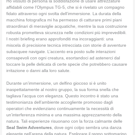
Ho vissuto di persona la soddisfazione di usare attrezzature
affidabili come l’Olympus TG-5, che si è rivelato un compagno
fidato attraverso ogni svolta dell’immersione. La durata della
macchina fotografica mi ha permesso di catturare primi piani
straordinari di meraviglie acquatiche, mentre la sua costruzione
robusta prometteva sicurezza nelle condizioni più imprevedibili.
I nostri briefing erano approfonditi ma incoraggianti: una
miscela di precisione tecnica intrecciata con storie di avventure
subacquee navigate. L’accento era posto sulle interazioni
consapevoli con ogni creatura, esortandoci ad astenerci dal
toccare la pelle delicata di certe specie che potrebbero causare
irritazione o danni alla loro salute.
Durante un’immersione, un delfino giocoso si è unito
inaspettatamente al nostro gruppo, la sua forma snella che
tagliava l’acqua con eleganza. Questo incontro è stato una
testimonianza dell’ambiente accogliente promosso dagli
operatori che evidenziano continuamente la necessità di
un’interferenza minima e una massima apprezzamento della
natura. Tali esperienze risuonano con la forza calmante delle
Seal Swim Adventures
, dove ogni colpo sembra una danza
elegante nell’arena della natura. Esplorare il regno sottomarino