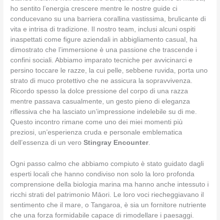
ho sentito l’energia crescere mentre le nostre guide ci
conducevano su una barriera corallina vastissima, brulicante di
vita e intrisa di tradizione. Il nostro team, inclusi alcuni ospiti
inaspettati come figure aziendali in abbigliamento casual, ha
dimostrato che l’immersione è una passione che trascende i
confini sociali. Abbiamo imparato tecniche per avvicinarci e
persino toccare le razze, la cui pelle, sebbene ruvida, porta uno
strato di muco protettivo che ne assicura la sopravvivenza.
Ricordo spesso la dolce pressione del corpo di una razza
mentre passava casualmente, un gesto pieno di eleganza
riflessiva che ha lasciato un’impressione indelebile su di me.
Questo incontro rimane come uno dei miei momenti più
preziosi, un’esperienza cruda e personale emblematica
dell’essenza di un vero
Stingray Encounter
.
Ogni passo calmo che abbiamo compiuto è stato guidato dagli
esperti locali che hanno condiviso non solo la loro profonda
comprensione della biologia marina ma hanno anche intessuto i
ricchi strati del patrimonio Māori. Le loro voci riecheggiavano il
sentimento che il mare, o Tangaroa, è sia un fornitore nutriente
che una forza formidabile capace di rimodellare i paesaggi.