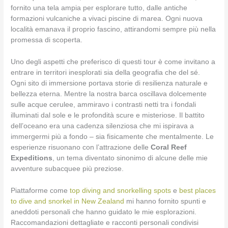
fornito una tela ampia per esplorare tutto, dalle antiche
formazioni vulcaniche a vivaci piscine di marea. Ogni nuova
località emanava il proprio fascino, attirandomi sempre più nella
promessa di scoperta.
Uno degli aspetti che preferisco di questi tour è come invitano a
entrare in territori inesplorati sia della geografia che del sé.
Ogni sito di immersione portava storie di resilienza naturale e
bellezza eterna. Mentre la nostra barca oscillava dolcemente
sulle acque cerulee, ammiravo i contrasti netti tra i fondali
illuminati dal sole e le profondità scure e misteriose. Il battito
dell’oceano era una cadenza silenziosa che mi ispirava a
immergermi più a fondo – sia fisicamente che mentalmente. Le
esperienze risuonano con l’attrazione delle
Coral Reef
Expeditions
, un tema diventato sinonimo di alcune delle mie
avventure subacquee più preziose.
Piattaforme come
top diving and snorkelling spots
e
best places
to dive and snorkel in New Zealand
mi hanno fornito spunti e
aneddoti personali che hanno guidato le mie esplorazioni.
Raccomandazioni dettagliate e racconti personali condivisi