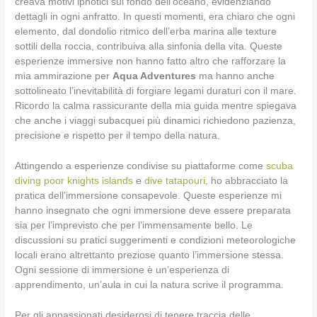
creava motivi ipnotici sul fondo dell’oceano, evidenziando
dettagli in ogni anfratto. In questi momenti, era chiaro che ogni
elemento, dal dondolio ritmico dell’erba marina alle texture
sottili della roccia, contribuiva alla sinfonia della vita. Queste
esperienze immersive non hanno fatto altro che rafforzare la
mia ammirazione per
Aqua Adventures
ma hanno anche
sottolineato l’inevitabilità di forgiare legami duraturi con il mare.
Ricordo la calma rassicurante della mia guida mentre spiegava
che anche i viaggi subacquei più dinamici richiedono pazienza,
precisione e rispetto per il tempo della natura.
Attingendo a esperienze condivise su piattaforme come
scuba
diving poor knights islands
e
dive tatapouri
, ho abbracciato la
pratica dell’immersione consapevole. Queste esperienze mi
hanno insegnato che ogni immersione deve essere preparata
sia per l’imprevisto che per l’immensamente bello. Le
discussioni su pratici suggerimenti e condizioni meteorologiche
locali erano altrettanto preziose quanto l’immersione stessa.
Ogni sessione di immersione è un’esperienza di
apprendimento, un’aula in cui la natura scrive il programma.
Per gli appassionati desiderosi di tenere traccia delle