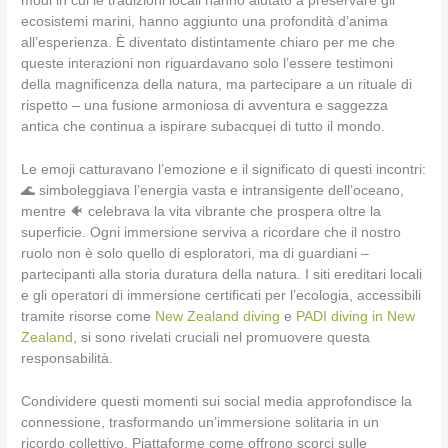
modi in cui le tradizioni locali hanno aiutato a preservare gli
ecosistemi marini, hanno aggiunto una profondità d’anima
all’esperienza. È diventato distintamente chiaro per me che
queste interazioni non riguardavano solo l’essere testimoni
della magnificenza della natura, ma partecipare a un rituale di
rispetto – una fusione armoniosa di avventura e saggezza
antica che continua a ispirare subacquei di tutto il mondo.
Le emoji catturavano l’emozione e il significato di questi incontri:
🌊 simboleggiava l’energia vasta e intransigente dell’oceano,
mentre 🐠 celebrava la vita vibrante che prospera oltre la
superficie. Ogni immersione serviva a ricordare che il nostro
ruolo non è solo quello di esploratori, ma di guardiani –
partecipanti alla storia duratura della natura. I siti ereditari locali
e gli operatori di immersione certificati per l’ecologia, accessibili
tramite risorse come
New Zealand diving
e
PADI diving in New
Zealand
, si sono rivelati cruciali nel promuovere questa
responsabilità.
Condividere questi momenti sui social media approfondisce la
connessione, trasformando un’immersione solitaria in un
ricordo collettivo. Piattaforme come offrono scorci sulle