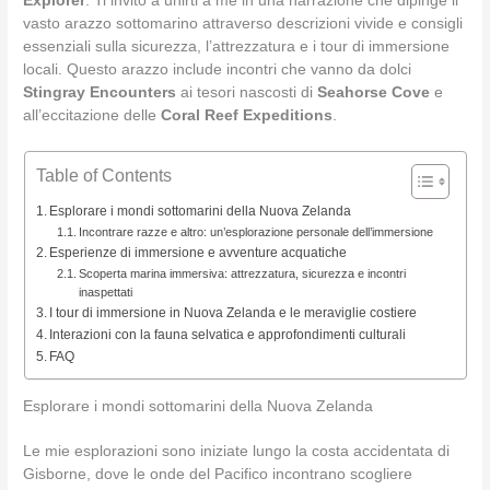
Explorer
. Ti invito a unirti a me in una narrazione che dipinge il
vasto arazzo sottomarino attraverso descrizioni vivide e consigli
essenziali sulla sicurezza, l’attrezzatura e i tour di immersione
locali. Questo arazzo include incontri che vanno da dolci
Stingray Encounters
ai tesori nascosti di
Seahorse Cove
e
all’eccitazione delle
Coral Reef Expeditions
.
Table of Contents
Esplorare i mondi sottomarini della Nuova Zelanda
Incontrare razze e altro: un’esplorazione personale dell’immersione
Esperienze di immersione e avventure acquatiche
Scoperta marina immersiva: attrezzatura, sicurezza e incontri
inaspettati
I tour di immersione in Nuova Zelanda e le meraviglie costiere
Interazioni con la fauna selvatica e approfondimenti culturali
FAQ
Esplorare i mondi sottomarini della Nuova Zelanda
Le mie esplorazioni sono iniziate lungo la costa accidentata di
Gisborne, dove le onde del Pacifico incontrano scogliere