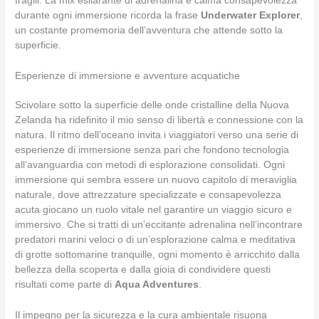
fragili. La mix esilarante di adrenalina e calma consapevolezza
durante ogni immersione ricorda la frase
Underwater Explorer
,
un costante promemoria dell’avventura che attende sotto la
superficie.
Esperienze di immersione e avventure acquatiche
Scivolare sotto la superficie delle onde cristalline della Nuova
Zelanda ha ridefinito il mio senso di libertà e connessione con la
natura. Il ritmo dell’oceano invita i viaggiatori verso una serie di
esperienze di immersione senza pari che fondono tecnologia
all’avanguardia con metodi di esplorazione consolidati. Ogni
immersione qui sembra essere un nuovo capitolo di meraviglia
naturale, dove attrezzature specializzate e consapevolezza
acuta giocano un ruolo vitale nel garantire un viaggio sicuro e
immersivo. Che si tratti di un’eccitante adrenalina nell’incontrare
predatori marini veloci o di un’esplorazione calma e meditativa
di grotte sottomarine tranquille, ogni momento è arricchito dalla
bellezza della scoperta e dalla gioia di condividere questi
risultati come parte di
Aqua Adventures
.
Il impegno per la sicurezza e la cura ambientale risuona