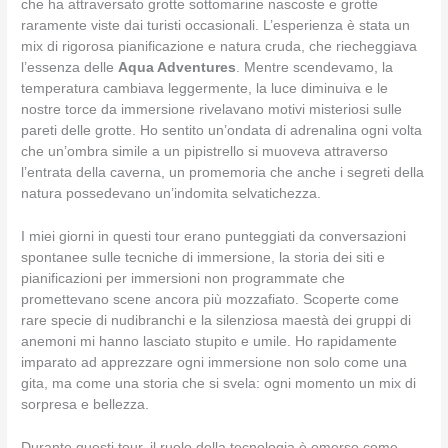
che ha attraversato grotte sottomarine nascoste e grotte
raramente viste dai turisti occasionali. L’esperienza è stata un
mix di rigorosa pianificazione e natura cruda, che riecheggiava
l’essenza delle
Aqua Adventures
. Mentre scendevamo, la
temperatura cambiava leggermente, la luce diminuiva e le
nostre torce da immersione rivelavano motivi misteriosi sulle
pareti delle grotte. Ho sentito un’ondata di adrenalina ogni volta
che un’ombra simile a un pipistrello si muoveva attraverso
l’entrata della caverna, un promemoria che anche i segreti della
natura possedevano un’indomita selvatichezza.
I miei giorni in questi tour erano punteggiati da conversazioni
spontanee sulle tecniche di immersione, la storia dei siti e
pianificazioni per immersioni non programmate che
promettevano scene ancora più mozzafiato. Scoperte come
rare specie di nudibranchi e la silenziosa maestà dei gruppi di
anemoni mi hanno lasciato stupito e umile. Ho rapidamente
imparato ad apprezzare ogni immersione non solo come una
gita, ma come una storia che si svela: ogni momento un mix di
sorpresa e bellezza.
Durante questi tour, il ruolo della tecnologia è emerso come