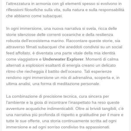
l’attrezzatura in armonia con gli elementi spesso si evolvono in
riflessioni filosofiche sulla vita, sulla natura e sulla responsabilità
che abbiamo come subacquei.
In ogni immersione, una nuova narrativa si svela, ricca delle
storie silenziose delle correnti oceaniche e della resilienza
robusta dell’ecosistema marino. Raccontare queste storie, sia
attraverso filmati subacquei che aneddoti condivisi su un social
feed affollato, è diventata una parte vitale della mia identità
come viaggiatore e
Underwater Explorer
. Momenti di calma
alternati a esplosioni esaltanti di energia creano un delicato
ritmo che riecheggia il battito dell’oceano. Tali esperienze
rendono ogni immersione un mix di adrenalina, scoperta e, in
ultima analisi, una forma di meditazione personale.
La combinazione di precisione tecnica, cura sincera per
l’ambiente e la gioia di incontrare l’inaspettato ha reso queste
avventure acquatiche indimenticabili. Oltre ai brividi tangibili, c’è
una narrativa più profonda di rispetto e gratitudine per il mare e
tutte le sue offerte, una storia continuamente scritta ad ogni
immersione e ad ogni sorriso condiviso tra appassionati.