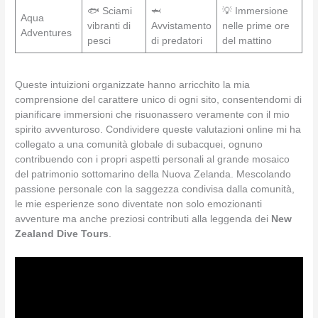
🐟 Sciami
🦈
💡 Immersione
Aqua
vibranti di
Avvistamento
nelle prime ore
Adventures
pesci
di predatori
del mattino
Queste intuizioni organizzate hanno arricchito la mia
comprensione del carattere unico di ogni sito, consentendomi di
pianificare immersioni che risuonassero veramente con il mio
spirito avventuroso. Condividere queste valutazioni online mi ha
collegato a una comunità globale di subacquei, ognuno
contribuendo con i propri aspetti personali al grande mosaico
del patrimonio sottomarino della Nuova Zelanda. Mescolando
passione personale con la saggezza condivisa dalla comunità,
le mie esperienze sono diventate non solo emozionanti
avventure ma anche preziosi contributi alla leggenda dei
New
Zealand Dive Tours
.