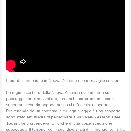
I tour di immersione in Nuova Zelanda e le meraviglie costiere
Le regioni costiere della Nuova Zelanda rivelano non solo
paesaggi marini mozzafiato, ma anche sorprendenti tesori
sottomarini che rimangono nascosti all’occhio inesperto.
Provenendo da un contesto in cui ogni viaggio è una scoperta,
sono stato entusiasta di partecipare a vari
New Zealand Dive
Tours
che trascendevano i cliché di una tipica spedizione
subacquea. Il terreno, con i suoi diversi siti di immersione, mi ha