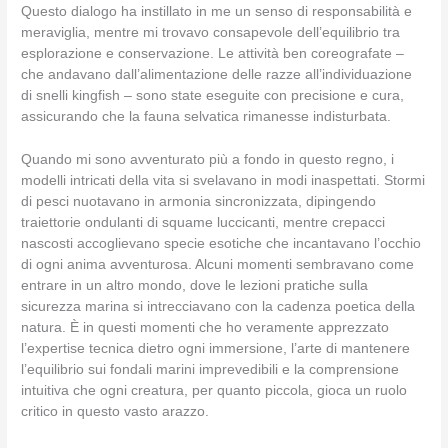
Questo dialogo ha instillato in me un senso di responsabilità e
meraviglia, mentre mi trovavo consapevole dell’equilibrio tra
esplorazione e conservazione. Le attività ben coreografate –
che andavano dall’alimentazione delle razze all’individuazione
di snelli kingfish – sono state eseguite con precisione e cura,
assicurando che la fauna selvatica rimanesse indisturbata.
Quando mi sono avventurato più a fondo in questo regno, i
modelli intricati della vita si svelavano in modi inaspettati. Stormi
di pesci nuotavano in armonia sincronizzata, dipingendo
traiettorie ondulanti di squame luccicanti, mentre crepacci
nascosti accoglievano specie esotiche che incantavano l’occhio
di ogni anima avventurosa. Alcuni momenti sembravano come
entrare in un altro mondo, dove le lezioni pratiche sulla
sicurezza marina si intrecciavano con la cadenza poetica della
natura. È in questi momenti che ho veramente apprezzato
l’expertise tecnica dietro ogni immersione, l’arte di mantenere
l’equilibrio sui fondali marini imprevedibili e la comprensione
intuitiva che ogni creatura, per quanto piccola, gioca un ruolo
critico in questo vasto arazzo.