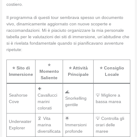
costiero.
Il programma di questi tour sembrava spesso un documento
vivo, dinamicamente aggiornato con nuove scoperte e
raccomandazioni. Mi è piaciuto organizzare la mia personale
tabella per le valutazioni dei siti di immersione, un’abitudine che
si è rivelata fondamentale quando si pianificavano avventure
ripetute:
⭐
⭐ Sito di
⭐ Attività
⭐ Consiglio
Momento
Immersione
Principale
Locale
Saliente
🐠
🌊
Seahorse
Cavallucci
💡 Migliore a
Snorkelling
Cove
marini
bassa marea
gentile
colorati
🦑 Vita
🌟
💡 Controlla gli
Underwater
marina
Immersioni
orari delle
Explorer
diversificata
profonde
maree