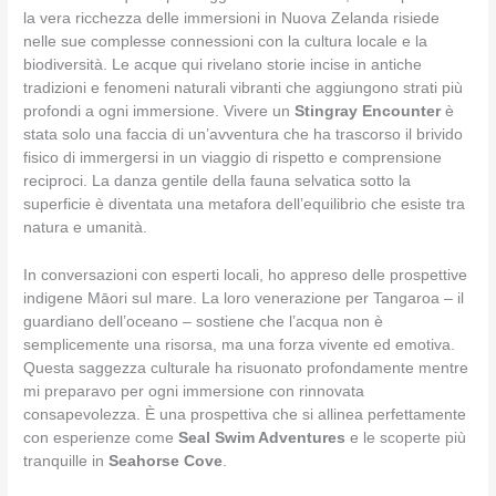
la vera ricchezza delle immersioni in Nuova Zelanda risiede
nelle sue complesse connessioni con la cultura locale e la
biodiversità. Le acque qui rivelano storie incise in antiche
tradizioni e fenomeni naturali vibranti che aggiungono strati più
profondi a ogni immersione. Vivere un
Stingray Encounter
è
stata solo una faccia di un’avventura che ha trascorso il brivido
fisico di immergersi in un viaggio di rispetto e comprensione
reciproci. La danza gentile della fauna selvatica sotto la
superficie è diventata una metafora dell’equilibrio che esiste tra
natura e umanità.
In conversazioni con esperti locali, ho appreso delle prospettive
indigene Māori sul mare. La loro venerazione per Tangaroa – il
guardiano dell’oceano – sostiene che l’acqua non è
semplicemente una risorsa, ma una forza vivente ed emotiva.
Questa saggezza culturale ha risuonato profondamente mentre
mi preparavo per ogni immersione con rinnovata
consapevolezza. È una prospettiva che si allinea perfettamente
con esperienze come
Seal Swim Adventures
e le scoperte più
tranquille in
Seahorse Cove
.