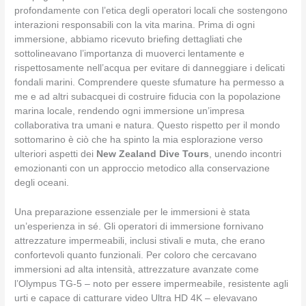
profondamente con l’etica degli operatori locali che sostengono
interazioni responsabili con la vita marina. Prima di ogni
immersione, abbiamo ricevuto briefing dettagliati che
sottolineavano l’importanza di muoverci lentamente e
rispettosamente nell’acqua per evitare di danneggiare i delicati
fondali marini. Comprendere queste sfumature ha permesso a
me e ad altri subacquei di costruire fiducia con la popolazione
marina locale, rendendo ogni immersione un’impresa
collaborativa tra umani e natura. Questo rispetto per il mondo
sottomarino è ciò che ha spinto la mia esplorazione verso
ulteriori aspetti dei
New Zealand Dive Tours
, unendo incontri
emozionanti con un approccio metodico alla conservazione
degli oceani.
Una preparazione essenziale per le immersioni è stata
un’esperienza in sé. Gli operatori di immersione fornivano
attrezzature impermeabili, inclusi stivali e muta, che erano
confortevoli quanto funzionali. Per coloro che cercavano
immersioni ad alta intensità, attrezzature avanzate come
l’Olympus TG-5 – noto per essere impermeabile, resistente agli
urti e capace di catturare video Ultra HD 4K – elevavano