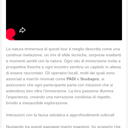
La natura immersiva di questi tour è meglio descritta come una
continua rivelazione: un mix di sfide tecniche, sorprese esaltanti
e momenti sentiti con la natura. Ogni sito di immersione invita a
prospettive fresche e ogni incontro sembra un capitolo in attesa
di essere raccontato. Gli operatori locali, molti dei quali sono
associati a marchi rinomati come
PADI
e
Scubapro
, si
assicurano che ogni partecipante parta con intuizioni che si
estendono ben oltre l’immersione. La loro passione illumina
l’esperienza, creando una narrazione condivisa di rispetto,
brivido e inesauribile esplorazione.
Interazioni con la fauna selvatica e approfondimenti culturali
Nuotando tra questi paesaggi marini maestosi, ho scoperto che