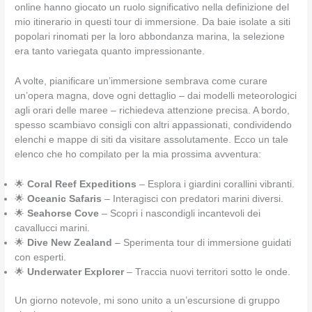
online hanno giocato un ruolo significativo nella definizione del
mio itinerario in questi tour di immersione. Da baie isolate a siti
popolari rinomati per la loro abbondanza marina, la selezione
era tanto variegata quanto impressionante.
A volte, pianificare un’immersione sembrava come curare
un’opera magna, dove ogni dettaglio – dai modelli meteorologici
agli orari delle maree – richiedeva attenzione precisa. A bordo,
spesso scambiavo consigli con altri appassionati, condividendo
elenchi e mappe di siti da visitare assolutamente. Ecco un tale
elenco che ho compilato per la mia prossima avventura:
🌟
Coral Reef Expeditions
– Esplora i giardini corallini vibranti.
🌟
Oceanic Safaris
– Interagisci con predatori marini diversi.
🌟
Seahorse Cove
– Scopri i nascondigli incantevoli dei
cavallucci marini.
🌟
Dive New Zealand
– Sperimenta tour di immersione guidati
con esperti.
🌟
Underwater Explorer
– Traccia nuovi territori sotto le onde.
Un giorno notevole, mi sono unito a un’escursione di gruppo