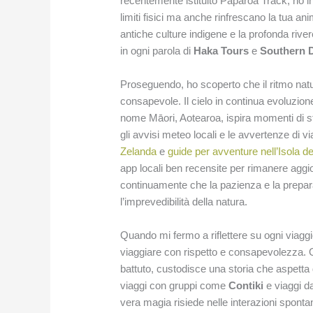
recentemente istituito Paparoa Track, ho in
limiti fisici ma anche rinfrescano la tua an
antiche culture indigene e la profonda rive
in ogni parola di
Haka Tours
e
Southern D
Proseguendo, ho scoperto che il ritmo natura
consapevole. Il cielo in continua evoluzion
nome Māori, Aotearoa, ispira momenti di s
gli avvisi meteo locali e le avvertenze di 
Zelanda
e
guide per avventure nell’Isola d
app locali ben recensite per rimanere aggio
continuamente che la pazienza e la preparaz
l’imprevedibilità della natura.
Quando mi fermo a riflettere su ogni viaggi
viaggiare con rispetto e consapevolezza. O
battuto, custodisce una storia che aspetta d
viaggi con gruppi come
Contiki
e viaggi da
vera magia risiede nelle interazioni sponta