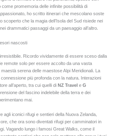
come promemoria delle infinite possibilità di
appassionato, ho scritto itinerari che mescolano soste
o scoperto che la magia dell’Isola del Sud risiede nei
nei drammatici passaggi da un paesaggio all’altro.
tesori nascosti
è irresistibile. Ricordo vividamente di essere sceso dalla
de remote solo per essere accolto da una vasta
 la maestà serena delle maestose Alpi Meridionali. La
connessione più profonda con la natura. Interazioni
ore all’aperto, tra cui quelli di
NZ Travel
e
G
ensione del fascino indelebile della terra e dei
 sperimentano mai.
e agli iconici rifugi e sentieri della Nuova Zelanda,
ecore, che ora sono diventati rifugi per camminatori in
ggi. Vagando lungo i famosi Great Walks, come il