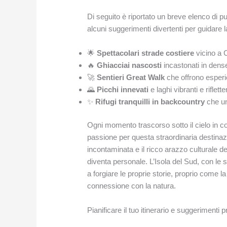
Di seguito è riportato un breve elenco di pu
alcuni suggerimenti divertenti per guidare 
🌟
Spettacolari strade costiere
vicino a 
🔥
Ghiacciai nascosti
incastonati in dense
🚀
Sentieri Great Walk
che offrono esperi
🌄
Picchi innevati
e laghi vibranti e riflette
✨
Rifugi tranquilli in backcountry
che un
Ogni momento trascorso sotto il cielo in c
passione per questa straordinaria destinaz
incontaminata e il ricco arazzo culturale d
diventa personale. L’Isola del Sud, con le su
a forgiare le proprie storie, proprio come l
connessione con la natura.
Pianificare il tuo itinerario e suggerimenti pr