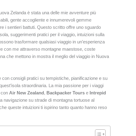
 Nuova Zelanda è stata una delle mie avventure più
abili, gente accogliente e innumerevoli gemme
e i sentieri battuti. Questo scritto offre uno sguardo
ola, suggerimenti pratici per il viaggio, intuizioni sulla
possono trasformare qualsiasi viaggio in un’esperienza
dare con me attraverso montagne maestose, coste
gna che mettono in mostra il meglio del viaggio in Nuova
e con consigli pratici su tempistiche, pianificazione e su
uest’isola straordinaria. La mia passione per i viaggi
e con
Air New Zealand
,
Backpacker Tours
e
Intrepid
lla navigazione su strade di montagna tortuose al
 che queste intuizioni ti ispirino tanto quanto hanno reso