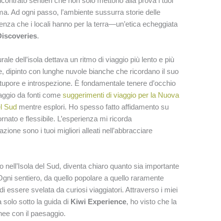
contrato sentieri che non solo mettono alla prova i tuoi
ima. Ad ogni passo, l’ambiente sussurra storie delle
renza che i locali hanno per la terra—un’etica echeggiata
iscoveries
.
le dell’isola dettava un ritmo di viaggio più lento e più
e, dipinto con lunghe nuvole bianche che ricordano il suo
tupore e introspezione. È fondamentale tenere d’occhio
viaggio da fonti come
suggerimenti di viaggio per la Nuova
el Sud
mentre esplori. Ho spesso fatto affidamento su
rnato e flessibile. L’esperienza mi ricorda
ione sono i tuoi migliori alleati nell’abbracciare
o nell’Isola del Sud, diventa chiaro quanto sia importante
gni sentiero, da quello popolare a quello raramente
i essere svelata da curiosi viaggiatori. Attraverso i miei
 solo sotto la guida di
Kiwi Experience
, ho visto che la
nee con il paesaggio.