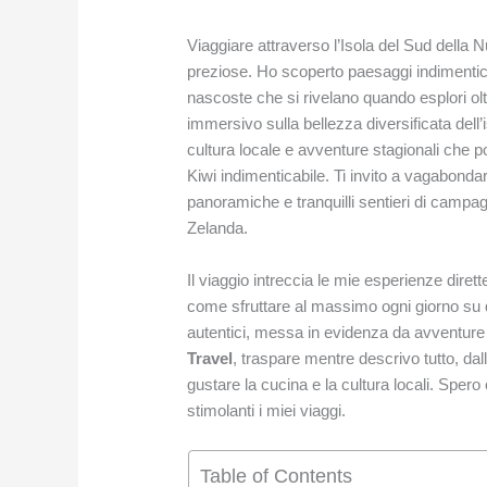
Viaggiare attraverso l’Isola del Sud della
preziose. Ho scoperto paesaggi indimentic
nascoste che si rivelano quando esplori oltr
immersivo sulla bellezza diversificata dell’is
cultura locale e avventure stagionali che 
Kiwi indimenticabile. Ti invito a vagabon
panoramiche e tranquilli sentieri di campa
Zelanda.
Il viaggio intreccia le mie esperienze dirett
come sfruttare al massimo ogni giorno su q
autentici, messa in evidenza da avventur
Travel
, traspare mentre descrivo tutto, da
gustare la cucina e la cultura locali. Spero
stimolanti i miei viaggi.
Table of Contents