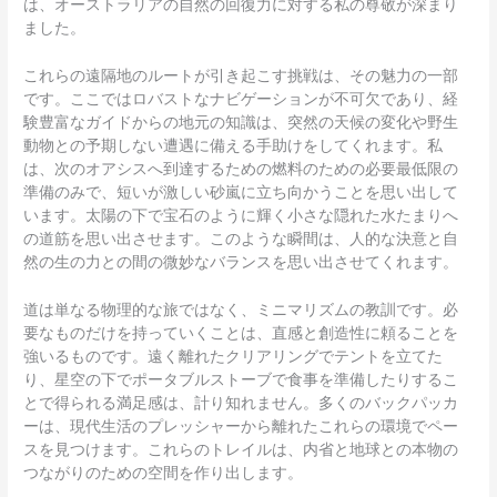
は、オーストラリアの自然の回復力に対する私の尊敬が深まり
ました。
これらの遠隔地のルートが引き起こす挑戦は、その魅力の一部
です。ここではロバストなナビゲーションが不可欠であり、経
験豊富なガイドからの地元の知識は、突然の天候の変化や野生
動物との予期しない遭遇に備える手助けをしてくれます。私
は、次のオアシスへ到達するための燃料のための必要最低限の
準備のみで、短いが激しい砂嵐に立ち向かうことを思い出して
います。太陽の下で宝石のように輝く小さな隠れた水たまりへ
の道筋を思い出させます。このような瞬間は、人的な決意と自
然の生の力との間の微妙なバランスを思い出させてくれます。
道は単なる物理的な旅ではなく、ミニマリズムの教訓です。必
要なものだけを持っていくことは、直感と創造性に頼ることを
強いるものです。遠く離れたクリアリングでテントを立てた
り、星空の下でポータブルストーブで食事を準備したりするこ
とで得られる満足感は、計り知れません。多くのバックパッカ
ーは、現代生活のプレッシャーから離れたこれらの環境でペー
スを見つけます。これらのトレイルは、内省と地球との本物の
つながりのための空間を作り出します。