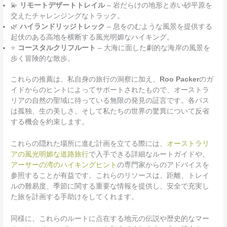
💫
リモートデザートトレイル
– 岩だらけの地形と赤い砂平原を
交えたチャレンジングなトラック。
🌿
ハイランドリッジトレック
– 息をのむような風景を提供する
起伏のある高地を横断する風光明媚なハイキング。
⭐
コースタルクリフルート
– 大海に面した劇的な海岸の風景を
歩く冒険的な散歩。
これらの推薦は、私自身の旅行の洞察に加え、
Roo Packer
のガ
イドからのヒントによってサポートされたもので、オーストラ
リアの自然の聖域に待っている無限の発見の証言です。各パス
は孤独、生の美しさ、そして私たちの世界の驚異について反省
する機会を約束します。
これらの隠れた場所に進む計画を立てる際には、
オーストラリ
アの風光明媚な道路旅行
で入手できる詳細なルートガイドや、
アーサーの湾のハイキングヒント
の専門家からのアドバイスを
参照することが有益です。これらのリソースは、距離、トレイ
ルの難易度、季節に関する重要な情報を提供し、安全で充実し
た旅を計画する手助けをしてくれます。
同様に、これらのルートに点在する地元の伝説や歴史的なマー