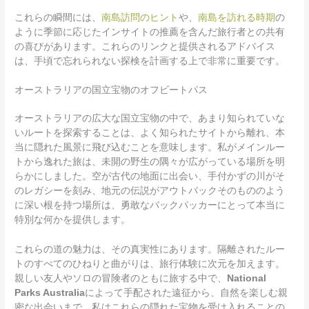
これらの瞬間には、
南島訪問のヒント
や、
南島を訪れる時期
の
ように季節に応じたインサイトの推薦を含んだ旅行者との共有
の喜びがあります。これらのリンクと提供されるアドバイス
は、手頃で忘れられない探検を計画する上で非常に重要です。
オーストラリアの国立宝物のオフビートパス
オーストラリアの広大な国立宝物の中で、あまり知られていな
いルートを探索することは、よく知られたサイトから離れ、本
当に隠れた風景に飛び込むことを意味します。私がメインルー
トから逸れた旅は、未開の野生の隅々が広がっている場所を明
らかにしました。空が古代の地面に出会い、手付かずの川がそ
のレガシーを刻み、地元の伝説がアウトバックそのもののよう
に深い根を持つ場所は、勇敢なバックパッカーにとって本当に
特別な何かを提供します。
これらの道の魅力は、その真実性にあります。隔離されたルー
トのすべてのひねりと曲がりは、旅行体験に次元を加えます。
親しい友人やソロの冒険者のともに旅する中で、
National
Parks Australia
によって手配された遠征から、自然を楽しむ親
密な出会いまで、私はこれらの隠れた宝物を受け入れることの