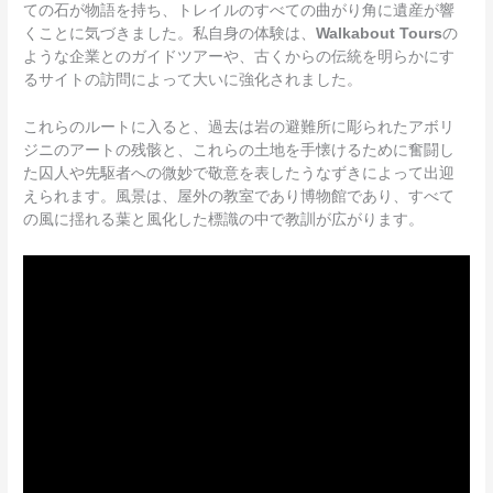
ての石が物語を持ち、トレイルのすべての曲がり角に遺産が響
くことに気づきました。私自身の体験は、
Walkabout Tours
の
ような企業とのガイドツアーや、古くからの伝統を明らかにす
るサイトの訪問によって大いに強化されました。
これらのルートに入ると、過去は岩の避難所に彫られたアボリ
ジニのアートの残骸と、これらの土地を手懐けるために奮闘し
た囚人や先駆者への微妙で敬意を表したうなずきによって出迎
えられます。風景は、屋外の教室であり博物館であり、すべて
の風に揺れる葉と風化した標識の中で教訓が広がります。