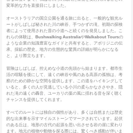
変革的な力を直接目にしました。
オーストラリアの国立公園を通る旅に出ると、一般的な観光ル
ートがしばしば秘された川の峡谷、手つかずの滝、初期の探検
者によって使用された昔の小道へと続くのを発見しました。こ
れらの体験は、
Bushwalking Australia
や
Walkabout Tours
の
ような企業の知識豊富なガイドと共有すると、アボリジニの伝
承、採鉱の歴史、地方の生態的な驚異の詳細が明らかになる
と、より際立ちます。
冒険はしばしば、控えめな小道の先頭から始まります。都市生
活の喧騒を後にして、遠くの峡谷や風のある高原の孤独は、考
察のための静かな空間を提供します。この道をハイキングして
いると、多くの人が見逃している小川の柔らかなささやき、隠
れた滝の遠くの轟音、ユーカリの葉の風に揺れる音を深く聴く
チャンスを提供してくれます。
すべてのルートには独自の個性があり、多くは自然または歴史
的な出来事を示すマイルストーンでマークされています。起伏
のある丘は、地形の古代の起源を思い出させる岩の崖に変わり
ます。地元の植物や動物を探る際には、驚くべき感動が伴いま