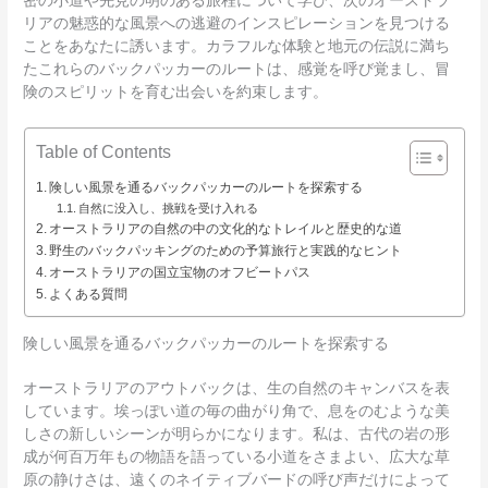
密の小道や先見の明のある旅程について学び、次のオーストラ
リアの魅惑的な風景への逃避のインスピレーションを見つける
ことをあなたに誘います。カラフルな体験と地元の伝説に満ち
たこれらのバックパッカーのルートは、感覚を呼び覚まし、冒
険のスピリットを育む出会いを約束します。
Table of Contents
険しい風景を通るバックパッカーのルートを探索する
自然に没入し、挑戦を受け入れる
オーストラリアの自然の中の文化的なトレイルと歴史的な道
野生のバックパッキングのための予算旅行と実践的なヒント
オーストラリアの国立宝物のオフビートパス
よくある質問
険しい風景を通るバックパッカーのルートを探索する
オーストラリアのアウトバックは、生の自然のキャンバスを表
しています。埃っぽい道の毎の曲がり角で、息をのむような美
しさの新しいシーンが明らかになります。私は、古代の岩の形
成が何百万年もの物語を語っている小道をさまよい、広大な草
原の静けさは、遠くのネイティブバードの呼び声だけによって