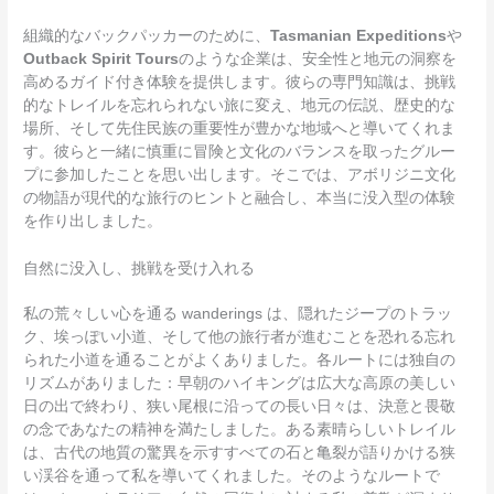
組織的なバックパッカーのために、
Tasmanian Expeditions
や
Outback Spirit Tours
のような企業は、安全性と地元の洞察を
高めるガイド付き体験を提供します。彼らの専門知識は、挑戦
的なトレイルを忘れられない旅に変え、地元の伝説、歴史的な
場所、そして先住民族の重要性が豊かな地域へと導いてくれま
す。彼らと一緒に慎重に冒険と文化のバランスを取ったグルー
プに参加したことを思い出します。そこでは、アボリジニ文化
の物語が現代的な旅行のヒントと融合し、本当に没入型の体験
を作り出しました。
自然に没入し、挑戦を受け入れる
私の荒々しい心を通る wanderings は、隠れたジープのトラッ
ク、埃っぽい小道、そして他の旅行者が進むことを恐れる忘れ
られた小道を通ることがよくありました。各ルートには独自の
リズムがありました：早朝のハイキングは広大な高原の美しい
日の出で終わり、狭い尾根に沿っての長い日々は、決意と畏敬
の念であなたの精神を満たしました。ある素晴らしいトレイル
は、古代の地質の驚異を示すすべての石と亀裂が語りかける狭
い渓谷を通って私を導いてくれました。そのようなルートで