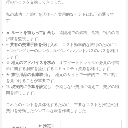
行のハックを交換してきました。
私の成功した旅行を形作った実用的なヒントは以下の通りで
す：
🔥
ルートを前もって計画し
、遠隔地での燃料、食料、宿泊の選
択肢を監視します。
⭐
共有の交通手段を受け入れ
、コスト効率的な旅行のためにキ
ャンピングカーのレンタルやグレイハウンドバスのパスを利用
します。
💡
地元のアドバイスを求め
、オフビートトレイルや必見の停留
所に関する洞察を提供するコミュニティ資源を利用します。
🌟
旅行用品の倉庫取引
は、地元のサイトで一般的で、常に割引
を見つけることが重要です。
🚀
現実的に予算を設定
し、予期しない費用に備えて、贅沢の瞬
間を許可します。
これらのヒントを具体化するために、主要なコストと推定日別
費用を分類したシンプルな表を作成しました：
✨ 推定コ