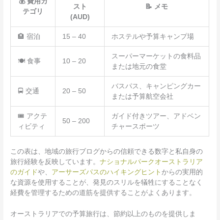
💰 費用カ
スト
📝 メモ
テゴリ
(AUD)
🏨 宿泊
15 – 40
ホステルや予算キャンプ場
スーパーマーケットの食料品
🍽️ 食事
10 – 20
または地元の食堂
バスパス、キャンピングカー
🚍 交通
20 – 50
または予算航空会社
🎟️ アクテ
ガイド付きツアー、アドベン
50 – 200
ィビティ
チャースポーツ
この表は、地域の旅行ブログからの信頼できる数字と私自身の
旅行経験を反映しています。
ナショナルパークオーストラリア
のガイド
や、
アーサーズパスのハイキングヒント
からの実用的
な資源を使用することが、発見のスリルを犠牲にすることなく
経費を管理するための道筋を提供することがよくあります。
オーストラリアでの予算旅行は、節約以上のものを提供しま