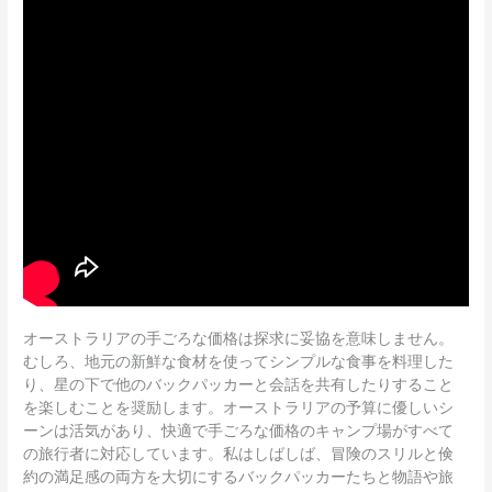
オーストラリアの手ごろな価格は探求に妥協を意味しません。
むしろ、地元の新鮮な食材を使ってシンプルな食事を料理した
り、星の下で他のバックパッカーと会話を共有したりすること
を楽しむことを奨励します。オーストラリアの予算に優しいシ
ーンは活気があり、快適で手ごろな価格のキャンプ場がすべて
の旅行者に対応しています。私はしばしば、冒険のスリルと倹
約の満足感の両方を大切にするバックパッカーたちと物語や旅