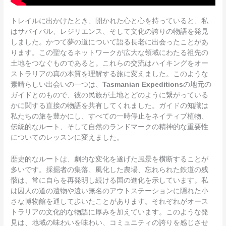
トレイルに出かけたとき、開かれた心と心を持っていると、私
はサバイバル、レジリエンス、そして文化の誇りの物語を発見
しました。かつて夢の道について語る長老に出会ったことがあ
ります。この聖なるネットワークが広大な領域にわたる祖先の
土地をつなぐものであると。これらの交流はハイキングをオー
ストラリアの真の本質を理解する旅に変えました。このような
素晴らしい出会いの一つは、
Tasmanian Expeditions
の地元の
ガイドとのもので、彼の民族が土地とどのように繋がっている
かに関する直接の物語を共有してくれました。ガイドの知識は
私たちの旅を豊かにし、すべての一時停止をネイティブ植物、
伝統的なルート、そして自然のランドマークの精神的な重要性
についてのレッスンに変えました。
歴史的なルートは、劇的な変化を遂げた風景を横断することが
多いです。採掘者の集落、風化した農場、忘れられた鉄道の残
骸は、常に自らを再発明し続ける国の進化を示しています。私
は囚人の道の遺物や遠い無名のアウトステーションに隠れた小
さな博物館を通して歩いたことがあります。それぞれがオース
トラリアの文化的な物語に厚みを加えています。このような発
見は、地域の味わいを味わい、コミュニティの誇りを感じさせ