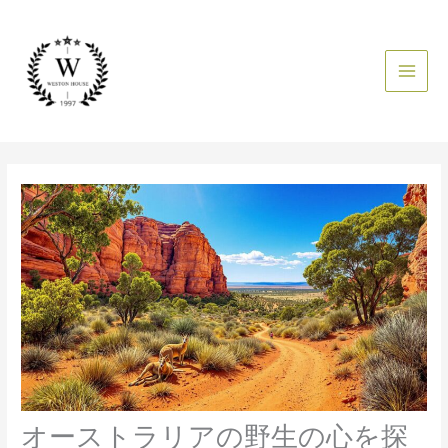
内
容
を
ス
キ
ッ
プ
オーストラリアの野生の心を探