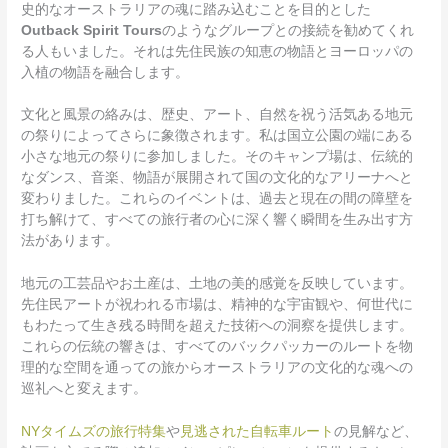
史的なオーストラリアの魂に踏み込むことを目的とした
Outback Spirit Tours
のようなグループとの接続を勧めてくれ
る人もいました。それは先住民族の知恵の物語とヨーロッパの
入植の物語を融合します。
文化と風景の絡みは、歴史、アート、自然を祝う活気ある地元
の祭りによってさらに象徴されます。私は国立公園の端にある
小さな地元の祭りに参加しました。そのキャンプ場は、伝統的
なダンス、音楽、物語が展開されて国の文化的なアリーナへと
変わりました。これらのイベントは、過去と現在の間の障壁を
打ち解けて、すべての旅行者の心に深く響く瞬間を生み出す方
法があります。
地元の工芸品やお土産は、土地の美的感覚を反映しています。
先住民アートが祝われる市場は、精神的な宇宙観や、何世代に
もわたって生き残る時間を超えた技術への洞察を提供します。
これらの伝統の響きは、すべてのバックパッカーのルートを物
理的な空間を通っての旅からオーストラリアの文化的な魂への
巡礼へと変えます。
NYタイムズの旅行特集
や
見逃された自転車ルート
の見解など、