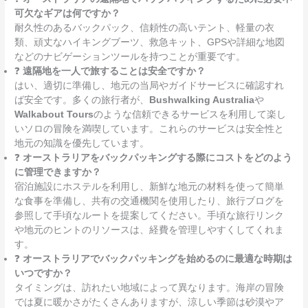
可欠なギアは何ですか？
耐久性のあるバックパック、信頼性の高いテント、軽量の衣
類、頑丈なハイキングブーツ、救急キット、GPSや詳細な地図
などのナビゲーションツールを持つことが重要です。
❓
遠隔地を一人で旅することは安全ですか？
はい、適切に準備し、地元の当局やガイドサービスに確認すれ
ば安全です。多くの旅行者が、
Bushwalking Australia
や
Walkabout Tours
のような信頼できるサービスを利用して楽し
いソロの冒険を満喫しています。これらのサービスは安全性と
地元の知識を優先しています。
❓
オーストラリアをバックパッキングする際にコストをどのよう
に管理できますか？
宿泊施設にホステルを利用し、新鮮な地元の材料を使って簡単
な食事を準備し、共有の交通機関を使用したり、旅行ブログを
参照して手頃なルートを提案してください。手頃な旅行リンク
や地元のヒントのリソースは、経費を管理しやすくしてくれま
す。
❓
オーストラリアでバックパッキングを始めるのに最適な時期は
いつですか？
タイミングは、訪れたい地域によって異なります。海岸の冒険
では夏に暖かさがたくさんありますが、涼しい季節は砂漠やア