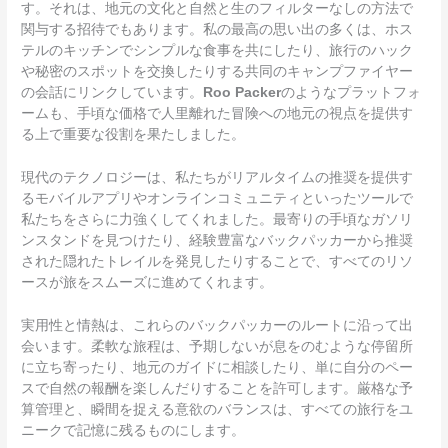
す。それは、地元の文化と自然と生のフィルターなしの方法で
関与する招待でもあります。私の最高の思い出の多くは、ホス
テルのキッチンでシンプルな食事を共にしたり、旅行のハック
や秘密のスポットを交換したりする共同のキャンプファイヤー
の会話にリンクしています。
Roo Packer
のようなプラットフォ
ームも、手頃な価格で人里離れた冒険への地元の視点を提供す
る上で重要な役割を果たしました。
現代のテクノロジーは、私たちがリアルタイムの推奨を提供す
るモバイルアプリやオンラインコミュニティといったツールで
私たちをさらに力強くしてくれました。最寄りの手頃なガソリ
ンスタンドを見つけたり、経験豊富なバックパッカーから推奨
された隠れたトレイルを発見したりすることで、すべてのリソ
ースが旅をスムーズに進めてくれます。
実用性と情熱は、これらのバックパッカーのルートに沿って出
会います。柔軟な旅程は、予期しないが息をのむような停留所
に立ち寄ったり、地元のガイドに相談したり、単に自分のペー
スで自然の報酬を楽しんだりすることを許可します。厳格な予
算管理と、瞬間を捉える意欲のバランスは、すべての旅行をユ
ニークで記憶に残るものにします。