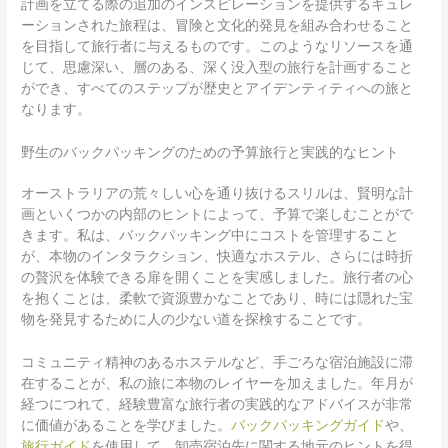
計画を立てる際の追加のインスピレーションを提供するキュレ
ーションされた旅程は、冒険と文化的発見を組み合わせること
を目指して旅行者に与えるものです。このようなリソースを通
じて、思慮深い、層のある、深く没入型の旅行を計画すること
ができ、すべてのステップが歴史とアイデンティティへの旅と
なります。
野生のバックパッキングのための予算旅行と実践的なヒント
オーストラリアの荒々しい心を通り抜けるスリルは、賢明な計
画といくつかの内部のヒントによって、予算で楽しむことがで
きます。私は、バックパッキング中にコストを管理すること
が、本物のインタラクション、快適なホステル、さらには時折
の贅沢を体験できる扉を開くことを実感しました。旅行者の心
を抱くことは、柔軟で資源豊かなことであり、時には隠れた宝
物を発見するために人の少ない道を探検することです。
コミュニティ精神のあるホステルなど、手ごろな宿泊施設に滞
在することが、私の旅に本物のレイヤーを加えました。年月が
経つにつれて、経験豊富な旅行者の実践的なアドバイスが非常
に価値があることを学びました。
バックパッキングガイド
や、
旅行ガイド
を使用して、卸売宿泊先に関する地元のヒントを得