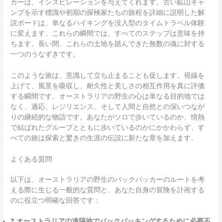
カーは、インスピレーションを与えてくれます。古い鉱山キャ
ンプを示す標識や初期の探検家たちの旅程を詳細に説明した解
説ボードは、単なるハイキングを没入型のタイムトラベル体験
に変えます。これらの瞬間では、すべてのステップは意味を持
ちます。長い間、これらの土地を踏んできた無数の魂に対する
一つのうなずきです。
このような旅は、意識して立ち止まることも促します。視線を
上げて、風景を吸収し、耐久性と美しさの相互作用を真に評価
する瞬間です。オーストラリアの野生の心は単なる目的地では
なく、適応、レジリエンス、そして人間と自然との深いつなが
りの継続的な物語です。あなたがソロで歩いているのか、情熱
で結ばれたグループとともに歩いているのかにかかわらず、す
べての旅は探索と驚きの生涯の伝説に新たな章を加えます。
よくある質問
以下は、オーストラリアの野生のバックパッカーのルートを考
える際に生じる一般的な質問と、あなた自身の冒険を計画する
のに役立つ明確な回答です：
❓
オーストラリアの遠隔地でバックパッキングするために必要不