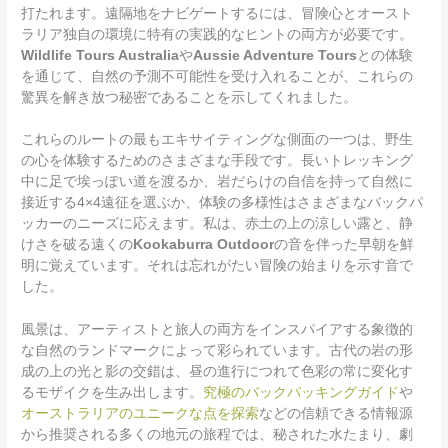
打たれます。遠隔地をナビゲートするには、冒険心とオースト
ラリア独自の環境に特有の実践的なヒントの両方が必要です。
Wildlife Tours Australia
や
Aussie Adventure Tours
との体験
を通じて、自然の予測不可能性を受け入れることが、これらの
驚異を解き放つ秘密であることを示してくれました。
これらのルートの最もエキサイティングな側面の一つは、野生
の心を体験するためのさまざまな手段です。長いトレッキング
中に足で埃っぽい道を渡るか、岩だらけの自信を持って自然に
接近する4×4遠征を選ぶか、体験の多様性はさまざまなバックパ
ッカーのニーズに応えます。私は、赤土の上の涼しい露と、静
けさを破る遠くの
Kookaburra Outdoor
の音を伴った早朝を鮮
明に覚えています。それは忘れがたい冒険の始まりを示す音で
した。
風景は、アーティストと旅人の両方をインスパイアする象徴的
な自然のランドマークによって彩られています。古代の岩の形
成の上の光と影の交錯は、昼の進行につれて色彩の常に変化す
るモザイクを生み出します。
究極のバックパッキングガイド
や
オーストラリアのユニークな点を探索
などの信頼できる情報源
から推奨される多くの地元の旅程では、秘された水たまり、劇