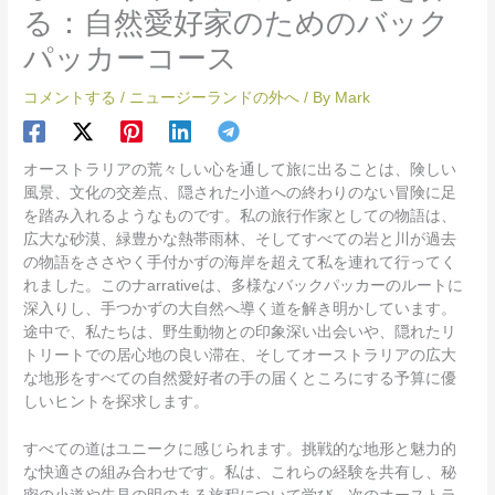
る：自然愛好家のためのバック
パッカーコース
コメントする
/
ニュージーランドの外へ
/ By
Mark
オーストラリアの荒々しい心を通して旅に出ることは、険しい
風景、文化の交差点、隠された小道への終わりのない冒険に足
を踏み入れるようなものです。私の旅行作家としての物語は、
広大な砂漠、緑豊かな熱帯雨林、そしてすべての岩と川が過去
の物語をささやく手付かずの海岸を超えて私を連れて行ってく
れました。このナarrativeは、多様なバックパッカーのルートに
深入りし、手つかずの大自然へ導く道を解き明かしています。
途中で、私たちは、野生動物との印象深い出会いや、隠れたリ
トリートでの居心地の良い滞在、そしてオーストラリアの広大
な地形をすべての自然愛好者の手の届くところにする予算に優
しいヒントを探求します。
すべての道はユニークに感じられます。挑戦的な地形と魅力的
な快適さの組み合わせです。私は、これらの経験を共有し、秘