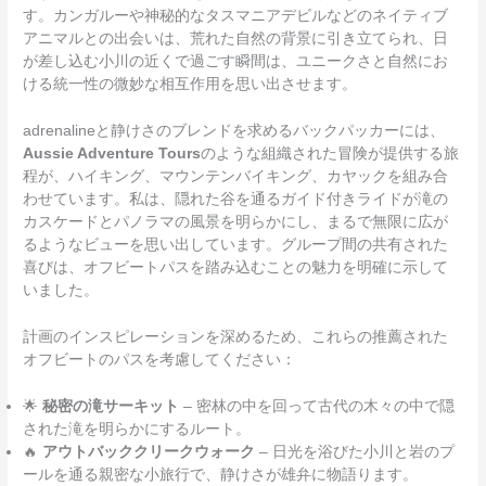
す。カンガルーや神秘的なタスマニアデビルなどのネイティブ
アニマルとの出会いは、荒れた自然の背景に引き立てられ、日
が差し込む小川の近くで過ごす瞬間は、ユニークさと自然にお
ける統一性の微妙な相互作用を思い出させます。
adrenalineと静けさのブレンドを求めるバックパッカーには、
Aussie Adventure Tours
のような組織された冒険が提供する旅
程が、ハイキング、マウンテンバイキング、カヤックを組み合
わせています。私は、隠れた谷を通るガイド付きライドが滝の
カスケードとパノラマの風景を明らかにし、まるで無限に広が
るようなビューを思い出しています。グループ間の共有された
喜びは、オフビートパスを踏み込むことの魅力を明確に示して
いました。
計画のインスピレーションを深めるため、これらの推薦された
オフビートのパスを考慮してください：
🌟
秘密の滝サーキット
– 密林の中を回って古代の木々の中で隠
された滝を明らかにするルート。
🔥
アウトバッククリークウォーク
– 日光を浴びた小川と岩のプ
ールを通る親密な小旅行で、静けさが雄弁に物語ります。