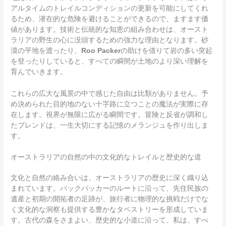
アルタイムのトレイルコンディションの更新を可能にしてくれ
るため、潜在的な危険を避けることができるので、ますます価
値があります。技術と伝統的な知恵の組み合わせは、オースト
ラリアの野生の心に没頭するための強力な理由となります。砂
漠の平地を渡ったり、
Roo Packer
の助けを借りて岩の多い突起
を登ったりしていると、すべての瞬間が土地のより深い理解を
育んでいきます。
これらの広大な風景の中で感じた自由は比類がありません。予
め決められた目的地のない十字路に立つことの魔法が実際に存
在します。視界が無限に広がる瞬間です。冒険と反省が調和し
たブレンドは、一生大切にする記憶のメランジュを作り出しま
す。
オーストラリアの自然の中の文化的なトレイルと歴史的な道
文化と自然の絡み合いは、オーストラリアの歴史に深く織り込
まれています。バックパッカーのルートに沿って、先住民族の
遺産と初期の開拓者の足跡が、旅行者に物理的な挑戦だけでな
く文化的な洞察も提供する豊かなタペストリーを形成していま
す。古代の森をさまよい、歴史的な小道に沿って、私は、すべ