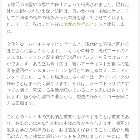
る地元の食堂や市場での停止によって補完されました。隠れた
外れの街への思い出深い訪問は、良い食べ物、地域の歴史、そ
して共同体の精神の絡み合った本質を思い出させてくれまし
た。そして、私はそれを後に
地元の旅行のヒント
と比較しまし
た。
文化的なトレイルをマッピングすると、現代的な表現と関わる
ほどさらに楽しくなります。いくつかの町で、現代アートのイ
ンスタレーションと歴史的な記念品のブレンドを見つけること
ができます。ある立ち寄り先は、若いアーティストが自らの遺
産を壁画やインスタレーションを通じて称えるコミュニティセ
ンターでした。こうした場所のエネルギーは、アウトバックの
静寂さとはまったく異なります。それは、オーストラリアのす
べての隅で、繁栄する生活が続いていることを思い出させてく
れます。賑やかな都市の通りから、歴史の静かなエコーが聞こ
える回廊まで。
これらのトレイルの文化的な重要性を評価することは重要であ
り、各出会いはあなたの旅に本物の豊かさを与えます。相互の
敬意と学びの精神のもと、私は遺産を保存することに熱心な地
元の人たちと頻繁に旅行のヒントを交換しました。中には、歴