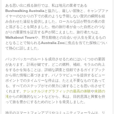
ある思い出に残る旅行では、私は地元の業者である
Bushwalking Australia
と協力し、厳しい冒険と、キャンプファ
イヤーのひかりの下での夜のような予期しない贅沢の瞬間を組
み合わせた遠征を提供しました。ローカルな話が野生の夜の音
と混ざることを聞きました。他の旅行者が会った自然とのつな
がりの重要性を証言する声が聞こえました。旅行者たちは、
Walkabout Tours
や、野生動物との出会いが人生を変えるもの
となることで知られる
Australia Zoo
に焦点を当てた探検につい
て熱心に話しました。
バックパッカーのルートを成功させるためにはいくつかの要因
があります。計画が鍵です。どこの燃料、補給、モラルの向上
をするかを知ることは、詳細な調査と信頼できるガイドブック
から得た情報に基づきます。パノラマビューを提供するビュー
ポイントでのタイムリーな停止は、たとえ不要なものであって
も、すべてのステップがその努力に値することを思い出させて
くれます。
ナショナルジオグラフィックの最高の体験
や
未踏の
滝
からの刺激的なヒントなどから、私は、目的意識と興奮を持
って旅を豊かにするためのヒントを発見しました。
地元のスマートフォンアプリやコミュニティフォーラムは、リ