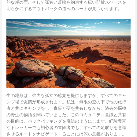
的な崖の面、そして孤独と反映を約束する広い開放スペースを
明らかにするアウトバックの道へのルートが見つかります。
生の地形は、強力な孤立の感覚を提供しますが、すべてのキャ
ンプ場で友情が形成されます。私は、無限の空の下で他の旅行
者と共にキャンプをし、食事と夢を共有しながら、過去の探検
の野生の物語を聞いていました。このコミュニティ意識と共有
の目的は、バックパッキングを魔法のようにします。経験豊富
なトレッカーでも初心者の冒険者でも、すべての足取りを意識
させるルートをナビゲートすることには深い意義があります。