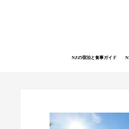
内
容
を
ス
キ
ッ
プ
NZの宿泊と食事ガイド