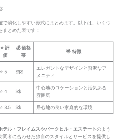
察
確で消化しやすい形式にまとめます。以下は、いくつ
をまとめた表です：
⭐ 評
💰 価格
🌟 特徴
価
帯
エレガントなデザインと贅沢なア
⭐ 5
$$$
メニティ
中心地のロケーションと活気ある
⭐ 4
$$
雰囲気
⭐ 3.5
$$
居心地の良い家庭的な環境
ホテル・フレイムス
や
パークヒル・エステート
のよう
訪問者に合わせた独自のスタイルとサービスを提供し