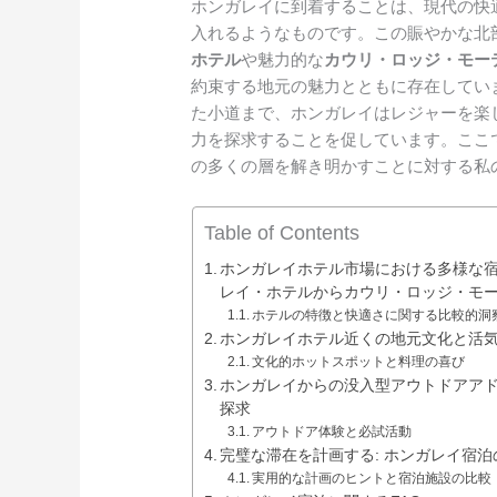
ホンガレイに到着することは、現代の快
入れるようなものです。この賑やかな北
ホテル
や魅力的な
カウリ・ロッジ・モー
約束する地元の魅力とともに存在してい
た小道まで、ホンガレイはレジャーを楽
力を探求することを促しています。ここ
の多くの層を解き明かすことに対する私
Table of Contents
ホンガレイホテル市場における多様な宿
レイ・ホテルからカウリ・ロッジ・モ
ホテルの特徴と快適さに関する比較的洞
ホンガレイホテル近くの地元文化と活
文化的ホットスポットと料理の喜び
ホンガレイからの没入型アウトドアアド
探求
アウトドア体験と必試活動
完璧な滞在を計画する: ホンガレイ宿
実用的な計画のヒントと宿泊施設の比較