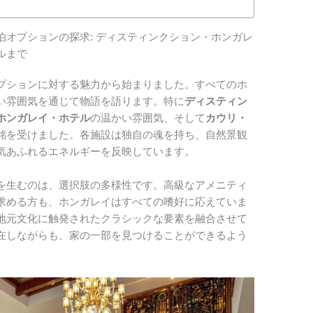
オプションの探求: ディスティンクション・ホンガレ
ルまで
プションに対する魅力から始まりました。すべてのホ
い雰囲気を通じて物語を語ります。特に
ディスティン
ホンガレイ・ホテル
の温かい雰囲気、そして
カウリ・
銘を受けました。各施設は独自の魂を持ち、自然景観
気あふれるエネルギーを反映しています。
を生むのは、選択肢の多様性です。高級なアメニティ
求める方も、ホンガレイはすべての嗜好に応えていま
地元文化に触発されたクラシックな要素を融合させて
在しながらも、家の一部を見つけることができるよう