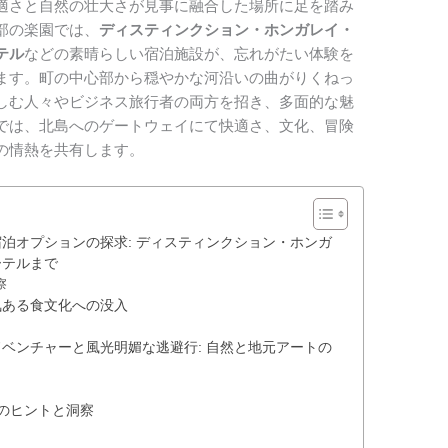
適さと自然の壮大さが見事に融合した場所に足を踏み
部の楽園では、
ディスティンクション・ホンガレイ・
テル
などの素晴らしい宿泊施設が、忘れがたい体験を
ます。町の中心部から穏やかな河沿いの曲がりくねっ
しむ人々やビジネス旅行者の両方を招き、多面的な魅
では、北島へのゲートウェイにて快適さ、文化、冒険
の情熱を共有します。
泊オプションの探求: ディスティンクション・ホンガ
ーテルまで
察
気ある食文化への没入
ベンチャーと風光明媚な逃避行: 自然と地元アートの
泊のヒントと洞察