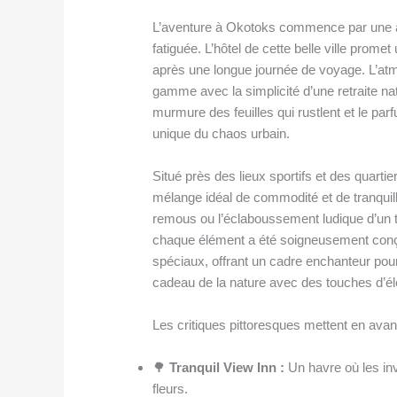
L’aventure à Okotoks commence par une a
fatiguée. L’hôtel de cette belle ville prom
après une longue journée de voyage. L’atm
gamme avec la simplicité d’une retraite nat
murmure des feuilles qui rustlent et le par
unique du chaos urbain.
Situé près des lieux sportifs et des quar
mélange idéal de commodité et de tranquill
remous ou l’éclaboussement ludique d’un to
chaque élément a été soigneusement conç
spéciaux, offrant un cadre enchanteur pour
cadeau de la nature avec des touches d’él
Les critiques pittoresques mettent en avan
🌳
Tranquil View Inn :
Un havre où les inv
fleurs.