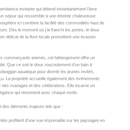
mbiance invitante qui détend instantanément l’âme
et un séjour qui ressemble à une étreinte chaleureuse
osphère ici combine la facilité des commodités haut de
ure. Dès le moment où j’ai franchi les portes, le doux
fum délicat de la flore locale promettent une évasion
tiers commerçants animés, cet hébergement offre un
ité. Que ce soit le doux roucoulement d’un bain à
boggan aquatique pour divertir les jeunes invités,
u. La propriété accueille également des événements
 des mariages et des célébrations. Elle incarne un
égance qui résonnent avec chaque invité.
t des éléments majeurs tels que :
ités profitent d’une vue imprenable sur les paysages en