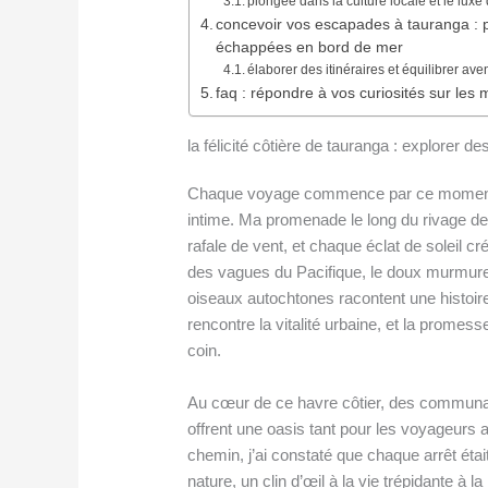
plongée dans la culture locale et le luxe
concevoir vos escapades à tauranga : pla
échappées en bord de mer
élaborer des itinéraires et équilibrer av
faq : répondre à vos curiosités sur les
la félicité côtière de tauranga : explorer 
Chaque voyage commence par ce moment e
intime. Ma promenade le long du rivage 
rafale de vent, et chaque éclat de soleil c
des vagues du Pacifique, le doux murmure
oiseaux autochtones racontent une histoire
rencontre la vitalité urbaine, et la promes
coin.
Au cœur de ce havre côtier, des commun
offrent une oasis tant pour les voyageurs 
chemin, j’ai constaté que chaque arrêt étai
nature, un clin d’œil à la vie trépidante à l