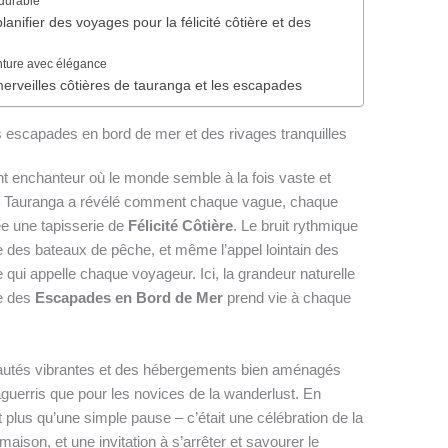
 durable
nifier des voyages pour la félicité côtière et des
enture avec élégance
 merveilles côtières de tauranga et les escapades
des escapades en bord de mer et des rivages tranquilles
nchanteur où le monde semble à la fois vaste et
de Tauranga a révélé comment chaque vague, chaque
rée une tapisserie de
Félicité Côtière
. Le bruit rythmique
 des bateaux de pêche, et même l’appel lointain des
 qui appelle chaque voyageur. Ici, la grandeur naturelle
se des
Escapades en Bord de Mer
prend vie à chaque
autés vibrantes et des hébergements bien aménagés
aguerris que pour les novices de la wanderlust. En
t plus qu’une simple pause – c’était une célébration de la
a maison, et une invitation à s’arrêter et savourer le