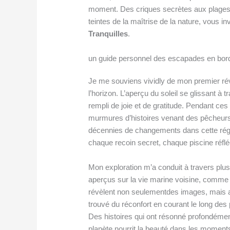
moment. Des criques secrètes aux plages l
teintes de la maîtrise de la nature, vous 
Tranquilles
.
un guide personnel des escapades en bord
Je me souviens vividly de mon premier réve
l’horizon. L’aperçu du soleil se glissant à
rempli de joie et de gratitude. Pendant ces
murmures d’histoires venant des pêcheurs 
décennies de changements dans cette régio
chaque recoin secret, chaque piscine réfl
Mon exploration m’a conduit à travers plus
aperçus sur la vie marine voisine, comm
révèlent non seulementdes images, mais a
trouvé du réconfort en courant le long des
Des histoires qui ont résonné profondéme
planète nourrit la beauté dans les moments