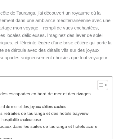
côte de Tauranga, j’ai découvert un royaume où la
ieusement dans une ambiance méditerranéenne avec une
 partage mon voyage – rempli de vues enchantées,
s locales délicieuses. Imaginez des lever de soleil
s, et l’étreinte légère d’une brise côtière qui porte la
 se déroule avec des détails vifs sur des joyaux
 escapades soigneusement choisies que tout voyageur
rer des escapades en bord de mer et des rivages
rd de mer et des joyaux côtiers cachés
es retraites de tauranga et des hôtels bayview
l’hospitalité chaleureuse
locaux dans les suites de tauranga et hôtels azure