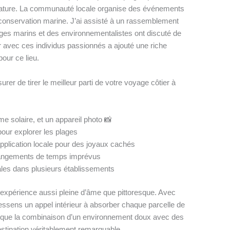
a nature. La communauté locale organise des événements
la conservation marine. J’ai assisté à un rassemblement
ages marins et des environnementalistes ont discuté de
gir avec ces individus passionnés a ajouté une riche
our ce lieu.
urer de tirer le meilleur parti de votre voyage côtier à
e solaire, et un appareil photo 📸
our explorer les plages
pplication locale pour des joyaux cachés
hangements de temps imprévus
ales dans plusieurs établissements
expérience aussi pleine d’âme que pittoresque. Avec
essens un appel intérieur à absorber chaque parcelle de
ce que la combinaison d’un environnement doux avec des
stination véritablement remarquable.