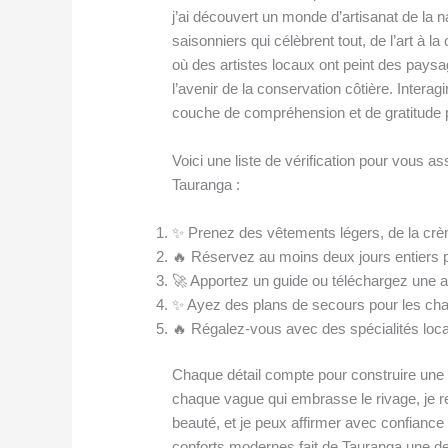
j’ai découvert un monde d’artisanat de l
saisonniers qui célèbrent tout, de l’art à 
où des artistes locaux ont peint des pays
l’avenir de la conservation côtière. Intera
couche de compréhension et de gratitude p
Voici une liste de vérification pour vous ass
Tauranga :
✨ Prenez des vêtements légers, de la crèm
🔥 Réservez au moins deux jours entiers p
🚀 Apportez un guide ou téléchargez une a
✨ Ayez des plans de secours pour les c
🔥 Régalez-vous avec des spécialités loc
Chaque détail compte pour construire une 
chaque vague qui embrasse le rivage, je r
beauté, et je peux affirmer avec confian
conforts modernes fait de Tauranga une de