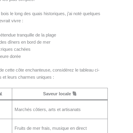
ois le long des quais historiques, j’ai noté quelques
rait vivre :
étendue tranquille de la plage
des dîners en bord de mer
criques cachées
heure dorée
 de cette côte enchanteuse, considérez le tableau ci-
s et leurs charmes uniques :
📊
Saveur locale 🔢
Marchés côtiers, arts et artisanats
Fruits de mer frais, musique en direct