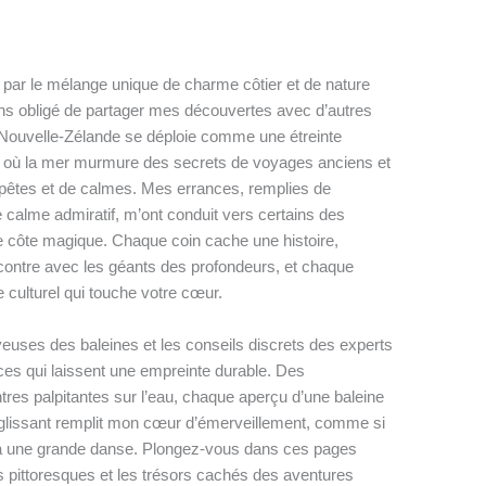
par le mélange unique de charme côtier et de nature
ns obligé de partager mes découvertes avec d’autres
 Nouvelle-Zélande se déploie comme une étreinte
r, où la mer murmure des secrets de voyages anciens et
empêtes et de calmes. Mes errances, remplies de
alme admiratif, m’ont conduit vers certains des
tte côte magique. Chaque coin cache une histoire,
ontre avec les géants des profondeurs, et chaque
 culturel qui touche votre cœur.
yeuses des baleines et les conseils discrets des experts
ces qui laissent une empreinte durable. Des
es palpitantes sur l’eau, chaque aperçu d’une baleine
 glissant remplit mon cœur d’émerveillement, comme si
er à une grande danse. Plongez-vous dans ces pages
es pittoresques et les trésors cachés des aventures