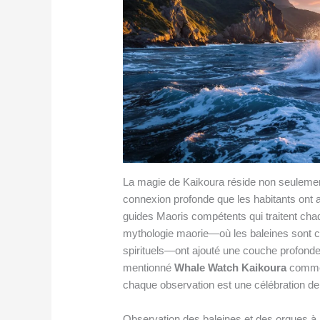
La magie de Kaikoura réside non seulemen
connexion profonde que les habitants ont a
guides Maoris compétents qui traitent chaq
mythologie maorie—où les baleines sont 
spirituels—ont ajouté une couche profonde
mentionné
Whale Watch Kaikoura
comme 
chaque observation est une célébration de l
Observation des baleines et des orques à