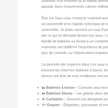
souviens d’un moment où le bateau dériva
passait, leurs mouvements calmes reflét
Être sur l’eau vous connecte vraiment avec
occasionnelle et le clapotis rythmique de 
sensorielle. Je jetais souvent un coup d’œ
par ce qui se déroulait devant nos yeux. L
famille de baleines se livrant à un compor
moments ont réaffirmé l’importance de pré
plus de conseils sur l’observation respon
La diversité des espèces dans ces eaux 
trouvent les énormes baleines à bosse, les 
dressé une liste de mes meilleures rencont
🐳
Baleines à bosse
– Connues pour leurs
🐋
Baleines bleues
– Les géants doux dont
🐬
Cachalots
– Souvent vus plongeant pro
🐟
Orques
– Élégantes, puissantes et ino