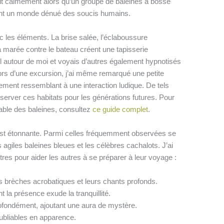
it calmement alors qu’un groupe de baleines à bosse
ant un monde dénué des soucis humains.
 les éléments. La brise salée, l’éclaboussure
la marée contre le bateau créent une tapisserie
il autour de moi et voyais d’autres également hypnotisés
ors d’une excursion, j’ai même remarqué une petite
tement ressemblant à une interaction ludique. De tels
server ces habitats pour les générations futures. Pour
sable des baleines, consultez
ce guide complet
.
est étonnante. Parmi celles fréquemment observées se
agiles baleines bleues et les célèbres cachalots. J’ai
res pour aider les autres à se préparer à leur voyage :
 brèches acrobatiques et leurs chants profonds.
 la présence exude la tranquillité.
fondément, ajoutant une aura de mystère.
ubliables en apparence.