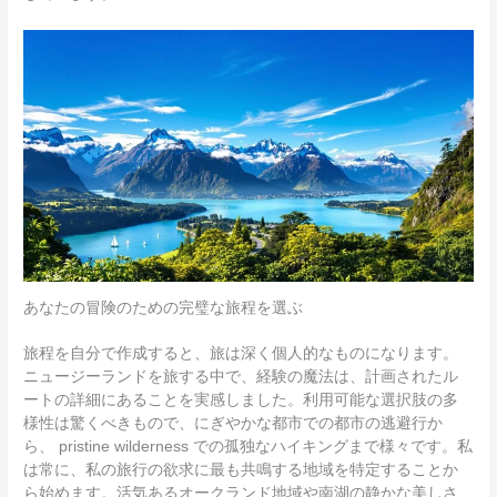
あなたの冒険のための完璧な旅程を選ぶ
旅程を自分で作成すると、旅は深く個人的なものになります。
ニュージーランドを旅する中で、経験の魔法は、計画されたル
ートの詳細にあることを実感しました。利用可能な選択肢の多
様性は驚くべきもので、にぎやかな都市での都市の逃避行か
ら、 pristine wilderness での孤独なハイキングまで様々です。私
は常に、私の旅行の欲求に最も共鳴する地域を特定することか
ら始めます。活気あるオークランド地域や南湖の静かな美しさ