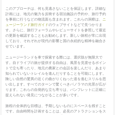
このアプローチは、何も見逃さないことを保証します。詳細な
計画には、地元の魅力を反映する宿泊施設の予約や、旅行予約
を事前に行うなどの物流面も含まれます。これらの洞察は、
ニ
ュージーランド旅行ガイド
のウェブサイトなどで見つかりま
す。さらに、旅行フォーラムやレビューサイトを参照して最近
の更新を確認することもお勧めします。新しい旅程が常に出現
しており、それぞれが現代の影響と国の永続的な精神を融合さ
せています。
ニュージーランドを車で探索する際には、選択肢が無限大で
す。自ドライブの旅が提供する自由は、風景を見渡せるポイン
トで立ち寄ったり、地元の農家との会話を楽しんだり、あまり
知られていないトレイルを進んだりすることを可能にします。
険しい自然の驚異の近くの曲がりくねった道を進むスリルを思
い出します。すべてのターンで驚くべきパノラマの光景が広が
ります。これらの自発的な立ち寄りは、パンフレットに正確に
捉えられない発見につながることが多いです。
旅程の全体的な目標は、予期しないものにスペースを残すこと
です。自由時間を計画することは、必見のアトラクションをス