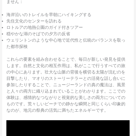
ません：
海岸沿いのトレイルを早朝にハイキングする
先住文化のセンターを訪れる
ロトルアの地熱公園のガイド付きツアー
穏やかな湖のそばでの夕方の反省
ウェリントンのような中心地で近代性と伝統のバランスを取っ
た都市探検
これらの要素を組み合わせることで、毎日が新しい発見を提供
します。自然と文化の相互作用は、私がここで行うすべての旅
の中心にあります。壮大な山脈の背後を横切る太陽が沈むのを
目撃したり、マオリのストーリーテラーとの活発な話し合いに
参加したりすることで、ニュージーランドの真の魔法は、風景
と人々の両方に織り込まれていることがわかります。ここでの
体験は、感情的なつながりと視覚的な美しさの両方についての
ものです。荒々しいビーチでの静かな瞬間と同じくらい印象的
なのが、地元の祭典の活気に満ちたエネルギーです。