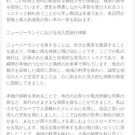
れ、この伝統と現代の創造性を融合させた体験は、無限の探求
を提供しています。歴史を尊重しながら革新を受け入れるコミ
ュニティと触れ合うことから学ぶ教訓は永遠であり、各訪問が
冒険と個人的成長の長い本の一章を刻みます。
ニュージーランドにおける没入型旅行体験
ニュージーランドを旅することは、壮大な風景を鑑賞すること
を超えて、印象に残る体験に飛び込むことです。ここでの私の
旅行は、計画された遠足と自発的な発見のミックスであり、各
瞬間が本物のつながりと偶然の出来事で満ちています。地元の
魅力を反映した場所に滞在し、地域の料理を味わい、誠実な地
元の人々と交流することは、心に刻まれた没入的な体験の創造
に貢献してきました。
本物の体験を求めることで、地元のお祭りや風光明媚な列車の
旅など、旅行のさまざまな側面を探ることができました。私は
小さなグループで人里離れたトレイルに出発し、会話と笑いが
澄んだ空気を満たしました。ここでは自然の世界に独自の能力
があり、あなたが周りの美しさを楽しむようにスローダウンさ
せる気がします。地元企業が所有する居心地の良いロッジに滞
在したことで、地域の料理を味わい、土地の秘密を知り尽くし