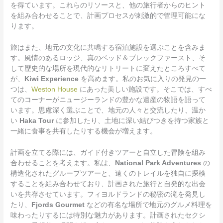
を得ています。これらのリソースと、他の旅行者からのヒント
を組み合わせることで、計画プロセスが刺激的で管理可能にな
ります。
旅はまた、地元の文化に共鳴する宿泊施設を選ぶことを含みま
す。風情のあるロッジ、真のベッド＆ブレックファースト、そ
して歴史的な場所を現代的なリトリートに変えたところすべて
が、
Kiwi Experience
を高めます。私のお気に入りの発見の一
つは、
Weston House
にあった美しい施設です。そこでは、すべ
てのコーナーがニュージーランドの豊かな遺産の物語を語って
います。思慮深く選ぶことで、地元の人々と交流したり、温か
い
Haka Tour
に参加したり、土地に深い結びつきを持つ家族と
一緒に食事を共有したりする機会が増えます。
計画を立てる際には、ガイド付きツアーと自立した冒険を組み
合わせることを考えます。私は、
National Park Adventures
の
構造化されたグループツアーと、遠くのトレイルを独自に探検
することを組み合わせており、計画された旅行と自発的な出会
いを共存させています。フィヨルドランドの秘密の滝を発見し
たり、
Fjords Gourmet
などの有名な場所で地元のグルメ料理を
味わったりするには特別な魅力があります。計画されたセクシ