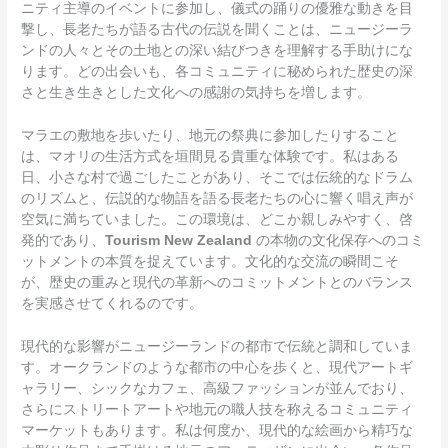
ニティ主導のイベントに参加し、儀式の踊りの優雅な動きを目
撃し、長老たちが語る古代の伝説を聞くことは、ニュージーラ
ンドの人々とその土地との深い結びつきを理解する手助けにな
ります。どの出会いも、各コミュニティに秘められた歴史の深
さと生き生きとした文化への感謝の気持ちを増します。
マラエの敷地を歩いたり、地元の祭典に参加したりすること
は、マオリの生活方式を垣間見る貴重な体験です。私はある
日、小さな村で過ごしたことがあり、そこでは伝統的なドラム
のリズムと、伝説的な物語を語る長老たちの心に響く唱え声が
空気に満ちていました。この環境は、どこか親しみやすく、啓
発的であり、
Tourism New Zealand
の本物の文化保存へのコミ
ットメントの本質を捉えています。文化的な交流の瞬間こそ
が、歴史の重みと現代の革新へのコミットメントとのバランス
を実感させてくれるのです。
現代的な影響がニュージーランドの都市で伝統と調和していま
す。オークランドのような都市の中心を歩くと、現代アートギ
ャラリー、シックなカフェ、高級ファッションが並んでおり、
さらにストリートアートや地元の職人技を称えるコミュニティ
マーケットもあります。私は何度か、現代的な絵画から精巧な