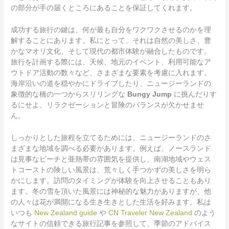
の部分が手の届くところにあることを保証してくれます。
成功する旅行の鍵は、何が最も自分をワクワクさせるのかを理
解することにあります。私にとって、それは自然の美しさ、豊
かなマオリ文化、そして現代の都市体験が融合したものです。
旅行を計画する際には、天候、地元のイベント、利用可能なア
ウトドア活動の数々など、さまざまな要素を考慮に入れます。
海岸沿いの道を穏やかにドライブしたり、ニュージーランドの
象徴的な橋の一つからスリリングな
Bungy Jump
に挑んだりす
るにせよ、リラクゼーションと冒険のバランスが欠かせませ
ん。
しっかりとした旅程を立てるためには、ニュージーランドのさ
まざまな地域を調べる必要があります。例えば、ノースランド
は見事なビーチと亜熱帯の雰囲気を提供し、南湖地域やウェス
トコーストの険しい風景は、荒々しく手つかずの美しさを明ら
かにします。訪問のタイミングが体験を向上させることもあり
ます。冬の雪を頂いた風景には神秘的な魅力がありますが、他
の人々は花が満開になる生き生きとした生活を好みます。私は
いつも
New Zealand guide
や
CN Traveler New Zealand
のよう
なサイトの信頼できる旅行記事を参照して、季節のアドバイス