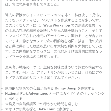
は、常に私を引き寄せてきました。
過去の冒険からインスピレーションを得て、私は決して見逃し
たくないアクティビティのリストを作成することが多いです。
このようなリストには、
Weta Workshop
での創造の驚異、そ
の土地の料理の精神を反映した地元の味を味わうこと、そして
インスパイアされた地元のアートシーンに関わることが含まれ
ています。静かなカフェで次の目的地を地図に描き、他の旅行
者と共に共有した物語を思い出す大切な瞬間を大切にしていま
す。この内省的なプロセスは、文化的および風景的に重要なラ
ンドマークを選ぶのに役立ちます。
最も良い戦略の一つは、主要な興味に基づいて旅程を構築する
ことです。例えば、アドレナリンが欲しい場合は、計画にアウ
トドアの驚異のリストを追加してみてください：
象徴的な場所での心臓が高鳴る
Bungy Jump
を体験する
National Park Adventures
と一緒にガイド付きのトレッキング
に出かける
未発見の自然保護区での穏やかな時間を楽しむ
マオリの伝統を探る
Haka Tour
に参加する