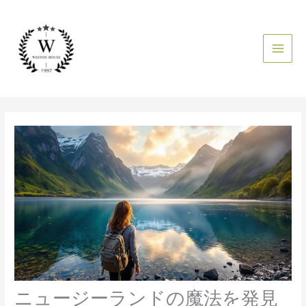
内
容
を
ス
キ
ッ
プ
ニュージーランドの魔法を発見