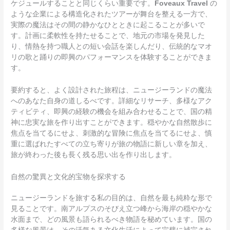
ケジュールすることと同じくらい重要です。
Foveaux Travel
の
ような企業による構造化されたツアーが舞台を整える一方で、
実際の魔法はその間の静かなひとときに起こることが多いで
す。計画に柔軟性を持たせることで、地元の市場を発見した
り、情熱を持つ職人との短い会話を楽しんだり、伝統的なマオ
リの歌と踊りの即興のパフォーマンスを体験することができま
す。
要約すると、よく設計された旅程は、ニュージーランドの魔法
へのあなた自身の道しるべです。詳細なリサーチ、多様なアク
ティビティ、即興の経験の機会を組み合わせることで、国の精
神に忠実な旅を作り出すことができます。穏やかな自然散歩に
焦点を当てるにせよ、刺激的な冒険に焦点を当てるにせよ、慎
重に選ばれたすべての立ち寄りが旅の物語に新しい章を加え、
旅が終わった後も長く残る思い出を作り出します。
自然の驚異と文化的宝物を探求する
ニュージーランドを旅する私の目的は、自然を最も純粋な形で
見ることです。南アルプスのそびえ立つ峰から海岸の穏やかな
水面まで、どの風景も語られるべき物語を秘めています。国の