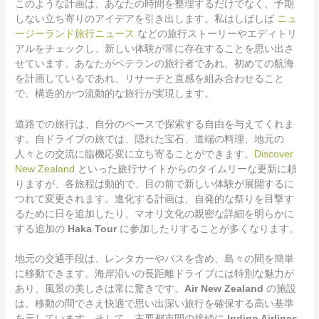
このような計画は、あなたの時間を整理するだけでなく、予期
しない立ち寄りのアイデアを引き出します。私はしばしば
ニュ
ージーランド旅行ニュース
などの旅行ストーリーやエディトリ
アルをチェックし、新しい体験が常に存在することを思い出さ
せています。あなたがベテランの旅行者であれ、初めての航海
を計画しているであれ、リサーチと直感を組み合わせること
で、構造的かつ流動的な旅行が実現します。
道路での旅行は、自分のペースで探索する自由を与えてくれま
す。自ドライブの旅では、隠れた宝石、道端の料理、地元の
人々との交流に臨機応変に立ち寄ることができます。
Discover
New Zealand
といった旅行サイトからのタイムリーな更新に頼
りますが、各旅程は動的で、目の前で新しい体験が展開するに
つれて変更されます。進化する計画は、自発的な祭りを目撃す
るために日を追加したり、マオリ文化の親密な詳細を明らかに
する追加の
Haka Tour
に参加したりすることが多くなります。
地元の交通手段は、レンタカーやバスを含め、島々の間を簡単
に移動できます。海岸沿いの長距離ドライブには特別な魅力が
あり、風景の美しさは常に驚きです。
Air New Zealand
の施設
は、移動の間でさえ快適で思い出深い旅行を確保する高い基準
を示しています。そして、主要都市間の接続に
Indigo Airlines