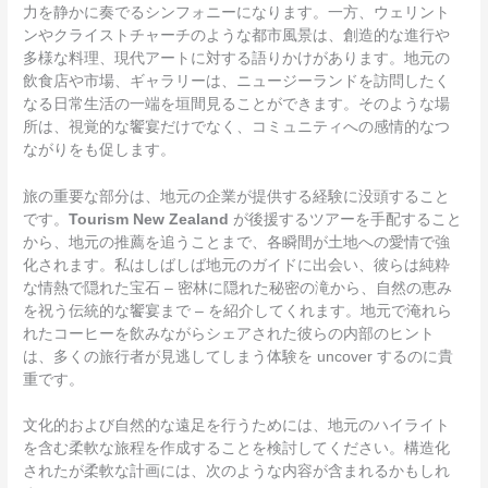
力を静かに奏でるシンフォニーになります。一方、ウェリント
ンやクライストチャーチのような都市風景は、創造的な進行や
多様な料理、現代アートに対する語りかけがあります。地元の
飲食店や市場、ギャラリーは、ニュージーランドを訪問したく
なる日常生活の一端を垣間見ることができます。そのような場
所は、視覚的な饗宴だけでなく、コミュニティへの感情的なつ
ながりをも促します。
旅の重要な部分は、地元の企業が提供する経験に没頭すること
です。
Tourism New Zealand
が後援するツアーを手配すること
から、地元の推薦を追うことまで、各瞬間が土地への愛情で強
化されます。私はしばしば地元のガイドに出会い、彼らは純粋
な情熱で隠れた宝石 – 密林に隠れた秘密の滝から、自然の恵み
を祝う伝統的な饗宴まで – を紹介してくれます。地元で淹れら
れたコーヒーを飲みながらシェアされた彼らの内部のヒント
は、多くの旅行者が見逃してしまう体験を uncover するのに貴
重です。
文化的および自然的な遠足を行うためには、地元のハイライト
を含む柔軟な旅程を作成することを検討してください。構造化
されたが柔軟な計画には、次のような内容が含まれるかもしれ