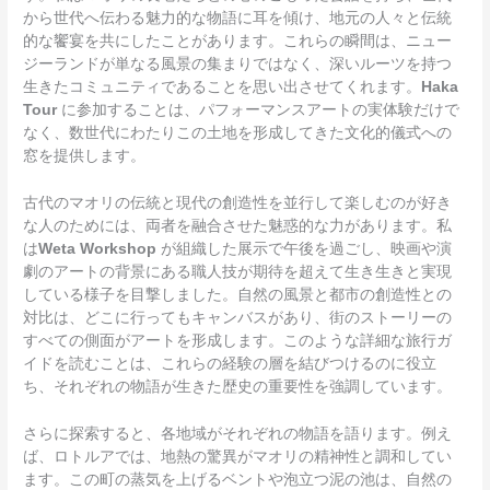
から世代へ伝わる魅力的な物語に耳を傾け、地元の人々と伝統
的な饗宴を共にしたことがあります。これらの瞬間は、ニュー
ジーランドが単なる風景の集まりではなく、深いルーツを持つ
生きたコミュニティであることを思い出させてくれます。
Haka
Tour
に参加することは、パフォーマンスアートの実体験だけで
なく、数世代にわたりこの土地を形成してきた文化的儀式への
窓を提供します。
古代のマオリの伝統と現代の創造性を並行して楽しむのが好き
な人のためには、両者を融合させた魅惑的な力があります。私
は
Weta Workshop
が組織した展示で午後を過ごし、映画や演
劇のアートの背景にある職人技が期待を超えて生き生きと実現
している様子を目撃しました。自然の風景と都市の創造性との
対比は、どこに行ってもキャンバスがあり、街のストーリーの
すべての側面がアートを形成します。このような詳細な旅行ガ
イドを読むことは、これらの経験の層を結びつけるのに役立
ち、それぞれの物語が生きた歴史の重要性を強調しています。
さらに探索すると、各地域がそれぞれの物語を語ります。例え
ば、ロトルアでは、地熱の驚異がマオリの精神性と調和してい
ます。この町の蒸気を上げるベントや泡立つ泥の池は、自然の