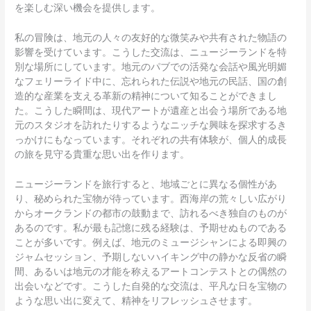
を楽しむ深い機会を提供します。
私の冒険は、地元の人々の友好的な微笑みや共有された物語の
影響を受けています。こうした交流は、ニュージーランドを特
別な場所にしています。地元のパブでの活発な会話や風光明媚
なフェリーライド中に、忘れられた伝説や地元の民話、国の創
造的な産業を支える革新の精神について知ることができまし
た。こうした瞬間は、現代アートが遺産と出会う場所である地
元のスタジオを訪れたりするようなニッチな興味を探求するき
っかけにもなっています。それぞれの共有体験が、個人的成長
の旅を見守る貴重な思い出を作ります。
ニュージーランドを旅行すると、地域ごとに異なる個性があ
り、秘められた宝物が待っています。西海岸の荒々しい広がり
からオークランドの都市の鼓動まで、訪れるべき独自のものが
あるのです。私が最も記憶に残る経験は、予期せぬものである
ことが多いです。例えば、地元のミュージシャンによる即興の
ジャムセッション、予期しないハイキング中の静かな反省の瞬
間、あるいは地元の才能を称えるアートコンテストとの偶然の
出会いなどです。こうした自発的な交流は、平凡な日を宝物の
ような思い出に変えて、精神をリフレッシュさせます。