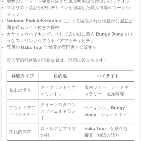
地元のシーフード饗宴を添えた風光明媚な海岸沿いのドライブ
マオリの工芸品や現代デザインを強調した職人市場やワークシ
ョップ
National Park Adventures
によって編成された緑豊かな国立公
園を通るガイド付きの探検
カヤックやハイキング、そして思い出に残る
Bungy Jump
のよ
うなスリリングなアウトドアアクティビティ
専用の
Haka Tour
で地元の専門家と交流する
没入型旅行体験の詳細な表は、計画に役立ちます：
体験タイプ
目的地
ハイライト
オークランドとウ
市内ツアー、アートギ
都市の没入
ェリントン
ャラリー、地元料理
クイーンズタウン
アウトドアア
ハイキング、
Bungy
とフィヨルドラン
ドベンチャー
Jump
、ジェットボート
ド
ロトルアとマオリ
Haka Tour
、伝統的な
文化的探求
の村
饗宴、物語の語り