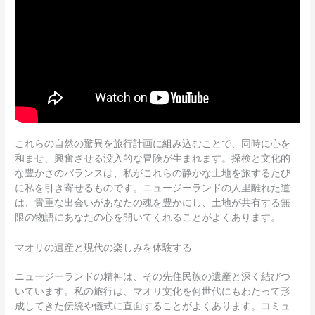
これらの自然の驚異を旅行計画に組み込むことで、同時に心を
和ませ、興奮させる没入的な冒険が生まれます。探検と文化的
な豊かさのバランスは、私がこれらの静かな土地を旅するたび
に私を引き寄せるものです。ニュージーランドの人里離れた道
は、貴重な出会いがあなたの魂を豊かにし、土地が共有する無
限の物語にあなたの心を開いてくれることがよくあります。
マオリの遺産と現代の楽しみを体験する
ニュージーランドの精神は、その先住民族の遺産と深く結びつ
いています。私の旅行は、マオリ文化を何世代にもわたって形
成してきた伝統や儀式に直面することがよくあります。コミュ