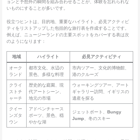
ョンと予想外の瞬間を組み合わせることが、体験を忘れられな
いものにすることが多いです。
役立つヒントは、目的地、重要なハイライト、必見アクティビ
ティをリストアップした包括的な旅行表を作成することです。
例えば、ニュージーランドの主要スポットをカバーする表は次
のようになります：
地域
ハイライト
必見アクティビティ
オーク
都市文化、水辺の
市内ツアー、文化的博物館、
ランド
景色、多様な料理
港のクルーズ
クライ
歴史的な庭園、現
ウォーキングツアー、アート
ストチ
代アートシーン、
ギャラリー訪問、イギリスの
ャーチ
地元の市場
遺産を探る
クイー
アドベンチャース
ジェットボート、
Bungy
ンズタ
ポーツ、景色、穏
Jump
、冬のスキー
ウン
やかな湖