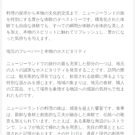
料理の探求から本物の文化的交流まで、ニュージーランドの旅
を特別にする豊かな体験のタペストリーです。構造化された体
験でも自由な体験でも、すべての瞬間が体験の全体的な美しさ
を加え、本物のスピリットに触れてリフレッシュし、豊かにな
った気持ちを与えます。
地元のフレーバーと本物のホスピタリティ
ニュージーランドでの旅行の最も充実した部分の一つは、地元
の人々の誠実なホスピタリティを発見することです。訪問の際
には、観光客的な滞在ではなく、歓迎される故郷に帰るような
特別な温かみを感じます。地域の集まりは、地元の食材、職人
の工芸品、そして場所を象徴する物語への感謝の気持ちで包ま
れたものです。
ニュージーランドの料理の旅は、感覚を超えた饗宴です。食事
は、新鮮な食材と創造的な工夫が融合した体験で、伝統への敬
意も加えられています。たとえば、ある素敵な海辺のレストラ
ンで、シェフが地元で捕れた魚を用意し、先住の野菜とともに
供された記憶があります。その仕上げは、遺産と現代の創造性