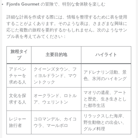
Fjords Gourmet
の冒険で、特別な食体験を楽しむ
詳細な計画を作成する際には、情報を整理するために表を使用
することがよくあります。そのような表は、さまざまな興味に
応じた複数の旅程を要約するかもしれません。次のようなサン
プル表を考えてみてください：
旅程タイ
主要目的地
ハイライト
プ
アドベン
クイーンズタウン、フ
アドレナリン活動、景
チャーを
ィヨルドランド、マウ
色、氷河のハイキング
求める人
ントクック
マオリの遺産、アート
文化を探
オークランド、ロトル
と歴史、生き生きとし
求する人
ア、ウェリントン
た都市生活
リラックスした海岸、
レジャー
コロマンデル、カイコ
野生動物との出会い、
旅行者
ウラ、マールボロ
グルメ料理