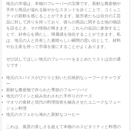
地元の市場は、本物のフレーバーの宝庫です。新鮮な農産物や
手作り商品が溢れる賑やかなスタンドを歩くことで、コミュニ
ティの鼓動を感じることができます。販売者たちは自分の工芸
品に対して誇りを持っており、彼らの商品に関する土地の物語
を語るとき、その情熱が輝きます。これらの会話に参加するこ
とで、好奇心を満たし、帰属感を強化することができます。私
は、地元の人と共有した素晴らしい瞬間の思い出として、材料
やお土産を持って市場を後にすることがよくあります。
ぜひ試してほしい地元のフレーバーをまとめたリストは次の通
りです：
地元のスパイスがぴりりと効いた伝統的なシーフードチャウダ
ー
新鮮な農産物で作られた季節のフルーツパイ
地元のワインと組み合わされた手作りのチーズ
マオリの食材と現代の料理技術を融合させたユニークなフュー
ジョン料理
地元のカフェから淹れた新鮮なコーヒー
これは、風景の美しさを超えて本物のホスピタリティと料理の