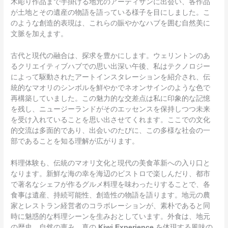
木彫り作品まで手掛ける地元のアーティザンに出会い、各作品
が土地とその遺産の物語を語っている様子を目にしました。こ
のような創造的表現は、これらの賑やかなハブを囲む自然美に
文脈を加えます。
古代と現代の融合は、探求を豊かにします。ウェリントンのあ
るクリエイティブハブでの思い出深い午後、私はテクノロジー
によって駆動されたアートインスタレーションを紹介され、伝
統的なマオリのシンボルを鮮やかでネオンサインのような色で
再構築していました。この魅力的な交差点は私に印象的な記憶
を残し、ニュージーランドがそのエッセンスを保持しつつ未来
を受け入れていることを思い出させてくれます。ここでの文化
的交流は多面的であり、出会いのたびに、この多様な社会の一
部であることを知る理解が広がります。
料理体験も、伝統のマオリ文化と現代の美食革新への入り口と
なります。新鮮な海の幸を海辺のビストロで楽しんだり、都市
で著名なシェフが作るグルメ料理を味わったりすることで、各
食事は遺産、持続可能性、創造性の物語を語ります。地元の農
家とレストラン経営者のコラボレーションが、素朴であると同
時に魅惑的な料理シーンを生みおとしています。外食は、地元
の歴史、自然の恵み、真の
Kiwi Experience
を体現する風味の