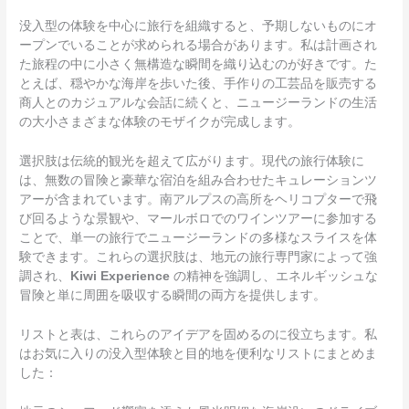
没入型の体験を中心に旅行を組織すると、予期しないものにオ
ープンでいることが求められる場合があります。私は計画され
た旅程の中に小さく無構造な瞬間を織り込むのが好きです。た
とえば、穏やかな海岸を歩いた後、手作りの工芸品を販売する
商人とのカジュアルな会話に続くと、ニュージーランドの生活
の大小さまざまな体験のモザイクが完成します。
選択肢は伝統的観光を超えて広がります。現代の旅行体験に
は、無数の冒険と豪華な宿泊を組み合わせたキュレーションツ
アーが含まれています。南アルプスの高所をヘリコプターで飛
び回るような景観や、マールボロでのワインツアーに参加する
ことで、単一の旅行でニュージーランドの多様なスライスを体
験できます。これらの選択肢は、地元の旅行専門家によって強
調され、
Kiwi Experience
の精神を強調し、エネルギッシュな
冒険と単に周囲を吸収する瞬間の両方を提供します。
リストと表は、これらのアイデアを固めるのに役立ちます。私
はお気に入りの没入型体験と目的地を便利なリストにまとめま
した：