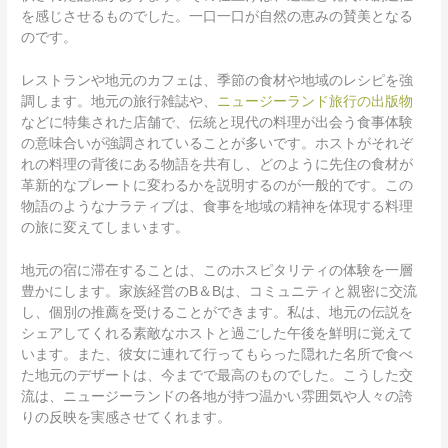
を感じさせるものでした。一口一口が自然の恵みの賛美となる
のです。
レストランや地元のカフェは、季節の食材や地域のレシピを強
調します。地元の旅行雑誌や、
ニュージーランド旅行の出版物
などに特集された店舗で、伝統と現代の料理が出会う食事体験
の意味合いが強調されていることが多いです。ホストがそれぞ
れの料理の背後にある物語を共有し、どのように先住の食材が
革新的なプレートに変わるかを説明するのが一般的です。この
物語のようなナラティブは、食事を地域の精神を体現する料理
の旅に変えてしまいます。
地元の宿に滞在することは、このホスピタリティの体験を一層
豊かにします。家族経営のB＆Bは、コミュニティと親密に交流
し、個別の推薦を受けることができます。私は、地元の伝説を
シェアしてくれる素敵なホストと過ごした午後を鮮明に覚えて
います。また、彼女に連れて行ってもらった隠れた名所で食べ
た地元のデザートは、今までで最高のものでした。こうした交
流は、ニュージーランドの各地が持つ温かい雰囲気や人々の誇
りの反映を実感させてくれます。