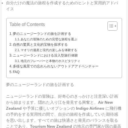
自分だけの魔法の旅程を作成するためのヒントと実用的アドバ
イス
Table of Contents
夢のニュージーランドの旅を計画する
あなたの冒険のための完璧な旅程を選ぶ
自然の驚異と文化的宝物を探求する
マオリの遺産と現代の楽しみを体験する
ニュージーランドにおける没入型旅行体験
地元のフレーバーと本物のホスピタリティ
多様な風景での忘れられないアウトドアアドベンチャー
FAQ
夢のニュージーランドの旅を計画する
ニュージーランドの冒険は、好奇心のきっかけと注意深い計画
から始まります。隠れた入り江を発見する興奮と、
Air New
Zealand
や予算に優しいオプションの
Indigo Airlines
に飛行機
の予約をする実用性の間で、自分の旅程を作成していた期待感
を思い出します。すべての旅は快適さと発見のバランスを取る
ことであり、
Tourism New Zealand
の地元の専門家が国の最高