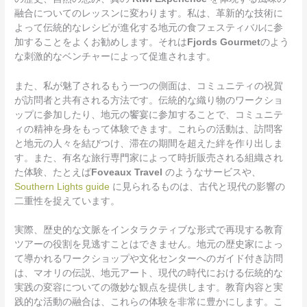
融合についてのレッスンに変わります。私は、革新的な技術に
よって伝統的なレシピが進化する地元の食フェスティバルに参
加することをよくお勧めします。それは
Fjords Gourmet
のよう
な刺激的なベンチャーによって促進されます。
また、私が魅了されるもう一つの側面は、コミュニティの祝賀
が訪問者と共有される方法です。伝統的な織り物のワークショ
ップに参加したり、地元の饗宴に参加することで、コミュニテ
ィの精神を身をもって体験できます。これらの活動は、訪問客
と地元の人々を結びつけ、滞在の期間を超えた絆を作り出しま
す。また、有名な旅行専門家によって時折販売される組織され
た体験、たとえば
Foveaux Travel
のようなサービスや、
Southern Lights guide
に見られるものは、古代と現代の影響の
二重性を捉えています。
実際、歴史的な文脈をインタラクティブな形式で再現する教育
ツアーの役割を見逃すことはできません。地元の歴史家によっ
て導かれるワークショップや文化センターへのガイド付き訪問
は、マオリの伝説、地元アート、現代の時代における伝統的な
実践の変容についての微妙な観点を提供します。教育内容と実
践的な活動の融合は、これらの体験を非常に豊かにします。こ