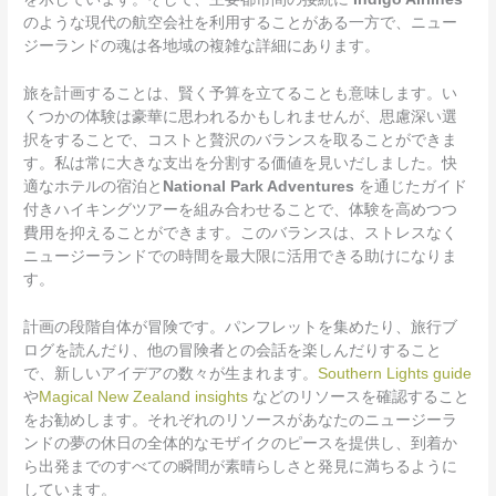
のような現代の航空会社を利用することがある一方で、ニュー
ジーランドの魂は各地域の複雑な詳細にあります。
旅を計画することは、賢く予算を立てることも意味します。い
くつかの体験は豪華に思われるかもしれませんが、思慮深い選
択をすることで、コストと贅沢のバランスを取ることができま
す。私は常に大きな支出を分割する価値を見いだしました。快
適なホテルの宿泊と
National Park Adventures
を通じたガイド
付きハイキングツアーを組み合わせることで、体験を高めつつ
費用を抑えることができます。このバランスは、ストレスなく
ニュージーランドでの時間を最大限に活用できる助けになりま
す。
計画の段階自体が冒険です。パンフレットを集めたり、旅行ブ
ログを読んだり、他の冒険者との会話を楽しんだりすること
で、新しいアイデアの数々が生まれます。
Southern Lights guide
や
Magical New Zealand insights
などのリソースを確認すること
をお勧めします。それぞれのリソースがあなたのニュージーラ
ンドの夢の休日の全体的なモザイクのピースを提供し、到着か
ら出発までのすべての瞬間が素晴らしさと発見に満ちるように
しています。