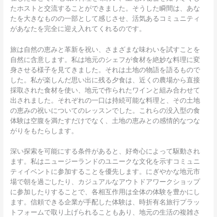
たホストと交流することができました。そうした瞬間は、あな
たを大きなものの一部として感じさせ、活気あるコミュニティ
があなたを完全に迎え入れてくれるのです。
旅は自然の恵みと革新を祝い、さまざまな味わいを試すことを
自然に含意します。私は地元のシェフが食材を絶妙な料理に変
身させる様子を見てきました。それは土地の物語を語るもので
した。私が楽しんだ思い出に残る夕食は、近くの農場から直接
採取された食材を使い、地元で作られたワインと組み合わせて
出されました。それぞれの一口は持続可能な料理と、その土地
の恵みの祝いについてのレッスンでした。これらの没入型の食
体験は空腹を満たすだけでなく、土地の恵みとの感情的なつな
がりをもたらします。
深い探索を可能にする条件があると、好奇心によって駆動され
ます。私はニュージーランドのユニークな文化を示すコミュニ
ティイベントに参加することを優先します。にぎやかな地元市
場で朝を過ごしたり、カジュアルなアウトドアワークショップ
に参加したりすることで、各相互作用は全体の体験を豊かにし
ます。信頼できる企業が手配した体験は、時折有名旅行プラッ
トフォームで取り上げられることもあり、地元の生活の複雑さ