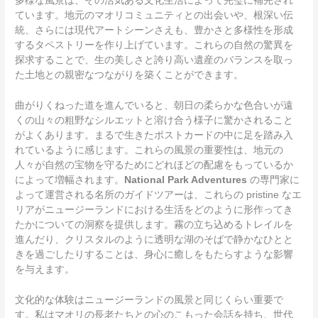
多様な風景は、その活気ある文化生活によって完璧に補完され
ています。地元のマオリコミュニティとの出会いや、根深い伝
統、さらには現代アートシーンさえも、豊かさと多様性を形成
するタペストリーを作り上げています。これらの自然の驚異を
探求することで、生の美しさと誇り高い遺産のバランスを取っ
た土地との親密なつながりを築くことができます。
曲がりくねった道を進んでいると、朝日の柔らかな色合いが遠
くの山々の粗野なシルエットと溶け合う様子に驚かされること
がよくあります。まるで生きたポストカードの中に足を踏み入
れているように感じます。これらの風景の重要性は、地元の
人々が自然の宝物を守るためにどれほどの配慮をもっているか
によって増幅されます。
National Park Adventures
の専門家に
よって運営される名所のガイドツアーは、これらの pristine なエ
リアがニュージーランドにおける生活をどのように形作ってき
たかについての洞察を提供します。霧の立ち込めるトレイルを
進んだり、クリスタルのように透明な湖のそばで静かなひとと
きを過ごしたりすることは、身心に癒しをもたらすような影響
を与えます。
文化的な体験はニュージーランドの風景と同じくらい重要で
す。私はマオリの長老たちとの心のこもった会話を持ち、世代