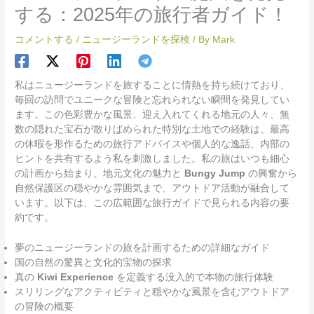
する：2025年の旅行者ガイド！
コメントする
/
ニュージーランドを探検
/ By
Mark
私はニュージーランドを旅することに情熱を持ち続けており、
毎回の訪問でユニークな冒険と忘れられない瞬間を発見してい
ます。この色彩豊かな風景、迎え入れてくれる地元の人々、無
数の隠れた宝石が散りばめられた特別な土地での経験は、最高
の休暇を形作るための旅行アドバイスや個人的な逸話、内部の
ヒントを共有するよう私を刺激しました。私の旅はいつも細心
の計画から始まり、地元文化の魅力と
Bungy Jump
の興奮から
自然保護区の穏やかな雰囲気まで、アウトドア活動が融合して
います。以下は、この広範囲な旅行ガイドで見られる内容の要
約です。
夢のニュージーランドの旅を計画するための詳細なガイド
国の自然の驚異と文化的宝物の探求
真の
Kiwi Experience
を定義する没入的で本物の旅行体験
スリリングなアクティビティと穏やかな風景を含むアウトドア
の冒険の概要