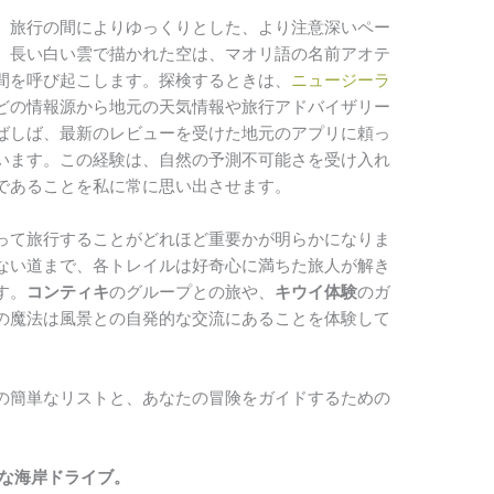
、旅行の間によりゆっくりとした、より注意深いペー
。長い白い雲で描かれた空は、マオリ語の名前アオテ
間を呼び起こします。探検するときは、
ニュージーラ
どの情報源から地元の天気情報や旅行アドバイザリー
ばしば、最新のレビューを受けた地元のアプリに頼っ
います。この経験は、自然の予測不可能さを受け入れ
であることを私に常に思い出させます。
って旅行することがどれほど重要かが明らかになりま
ない道まで、各トレイルは好奇心に満ちた旅人が解き
す。
コンティキ
のグループとの旅や、
キウイ体験
のガ
の魔法は風景との自発的な交流にあることを体験して
の簡単なリストと、あなたの冒険をガイドするための
な海岸ドライブ。