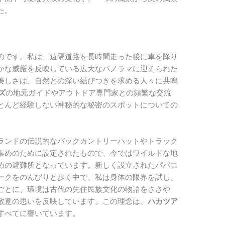
た。
のです。私は、遠隔道路を長時間走った後に車を降り
かな威厳を反映している広大なパノラマに迎えられた
美しさは、自然との深い結びつきを求める人々に共鳴
ズ
の地元ガイドやアウトドア専門家との頻繁な交流
とんど経験しない神秘的な秘密のスポットについての
ランドの伝説的なバックカントリーハットやトラック
集めのために設定されたもので、今ではワイルドな地
めの避難所となっています。新しく設立されたパパロ
ークをのんびりと歩く中で、私は身体の限界を試し、
ごとに、環境は古代の先住民族文化の物語をささや
敬意の思いを反映しています。この理念は、
ハカツア
すべてに響いています。