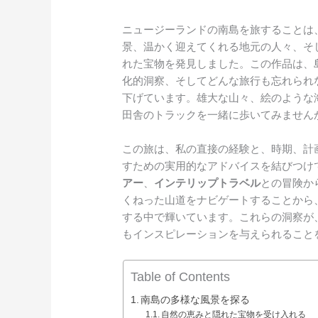
ニュージーランドの南島を旅することは
景、温かく迎えてくれる地元の人々、そ
れた宝物を発見しました。この作品は、
化的洞察、そしてどんな旅行も忘れられ
下げています。雄大な山々、絵のような
田舎のトラックを一緒に歩いてみません
この旅は、私の直接の経験と、時期、計
すための実用的なアドバイスを結びつけ
アー
、
インテリップトラベル
との冒険か
くねった山道をナビゲートすることから
する中で輝いています。これらの洞察が
もインスピレーションを与えられること
Table of Contents
南島の多様な風景を探る
自然の恵みと隠れた宝物を受け入れる