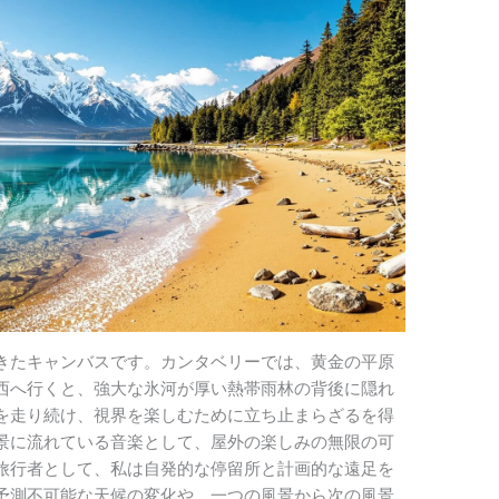
きたキャンバスです。カンタベリーでは、黄金の平原
西へ行くと、強大な氷河が厚い熱帯雨林の背後に隠れ
を走り続け、視界を楽しむために立ち止まらざるを得
景に流れている音楽として、屋外の楽しみの無限の可
旅行者として、私は自発的な停留所と計画的な遠足を
予測不可能な天候の変化や、一つの風景から次の風景