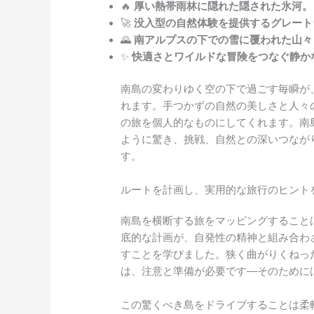
🔥
厚い熱帯雨林に隠れた隠された氷河。
🚀
没入型の自然体験を提供するグレート
🌄
南アルプスの下での雪に覆われた山々
✨
快適さとワイルドな冒険をつなぐ静か
南島の変わりゆく空の下で過ごす毎瞬が
れます。手つかずの自然の美しさと人々
の旅を個人的なものにしてくれます。南
ように驚き、挑戦、自然との深いつなが
す。
ルートを計画し、実用的な旅行のヒント
南島を横断する旅をマッピングすること
底的な計画が、自発性の精神と組み合わ
すことを学びました。狭く曲がりくねっ
は、注意と準備が必要です—そのために
この驚くべき島をドライブすることは柔軟