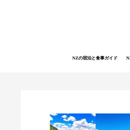
内
容
を
ス
キ
ッ
プ
NZの宿泊と食事ガイド