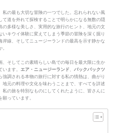
、私の最も大切な冒険の一つでした。忘れられない風
して道を外れて探検することで明らかになる無数の隠
島の多様な美しさ、実用的な旅行のヒント、地元の文
ないキウイ体験に変えてしまう季節の冒険を深く掘り
海岸線、そしてニュージーランドの最高を示す静かな
か。
画、そしてこの素晴らしい島での毎日を最大限に生か
ています。
エア・ニュージーランド
、
バックパックツ
ら強調される本物の旅行に対する私の情熱は、曲がり
、地元の料理や文化を味わうことまで、すべてを詳述
、私の旅を特別なものにしてくれたように、皆さんに
を願っています。