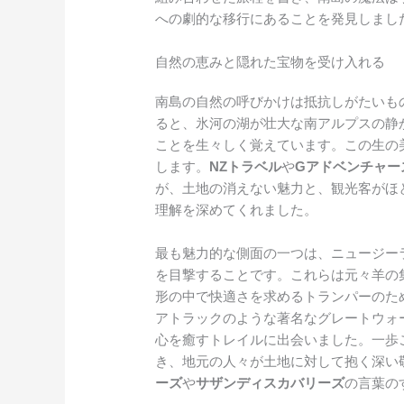
への劇的な移行にあることを発見しまし
自然の恵みと隠れた宝物を受け入れる
南島の自然の呼びかけは抵抗しがたいも
ると、氷河の湖が壮大な南アルプスの静
ことを生々しく覚えています。この生の
します。
NZトラベル
や
Gアドベンチャー
が、土地の消えない魅力と、観光客がほ
理解を深めてくれました。
最も魅力的な側面の一つは、ニュージー
を目撃することです。これらは元々羊の
形の中で快適さを求めるトランパーのた
アトラックのような著名なグレートウォ
心を癒すトレイルに出会いました。一歩
き、地元の人々が土地に対して抱く深い
ーズ
や
サザンディスカバリーズ
の言葉の