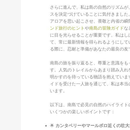
さらに進んで、私は島の自然のリズムが
スを決定づけていることに気付きました
アロアを思い起こさせ、畏敬と内省の瞬
ンド旅行のヒント
や
南島の冒険ガイド
な
に目を光らせることが重要です。私はし
て、常に最新情報を得られるようにして
る際に、忍耐と準備があなたの最良の友
南島の旅を振り返ると、尊重と意識をも
す。人気のトレイルからあまり踏み入れ
明かすのを待っている物語を抱えていま
イドを受けた一人旅を通じて、私は本当
います。
以下は、南島で必見の自然のハイライト
いくつかの楽しいポイントです：
🌟
カンタベリーやマールボロ近くの壮大